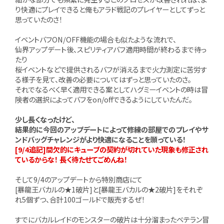
り快適にプレイできると俺もアラド戦記のプレイヤーとしてずっと
思っていたのさ！
イベントバフON/OFF機能の場合も似たような流れで、
仙界アップデート後、スピリティアバフ適用時間が終わるまで待っ
たり
桜イベントなどで提供されるバフが消えるまで火力測定に苦労す
る様子を見て、改善の必要についてはずっと思っていたのさ。
それでなるべく早く適用できる案としてハグミーイベントの時は冒
険者の選択によってバフをon/offできるようにしていたんだ。
少し長くなったけど、
結果的に今回のアップデートによって修練の部屋でのプレイやサ
ンドバッグチャレンジがより快適になることを願っている！
[9/4追記]間欠的にキューブの契約が切れていた現象も修正され
ているからな！ 長く待たせてごめんね！
そして9/4のアップデートから特別商店にて
[暴龍王バカルの★1破片]と[暴龍王バカルの★2破片]をそれぞ
れ5個ずつ、合計100ゴールドで販売するぜ！
すでにバカルレイドのモンスターの破片は十分溜まったベテラン冒