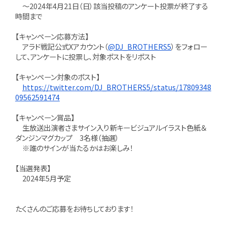
～2024年4月21日（日）該当投稿のアンケート投票が終了する
時間まで
【キャンペーン応募方法】
アラド戦記公式Xアカウント（
@DJ_BROTHERS5
）をフォロー
して、アンケートに投票し、対象ポストをリポスト
【キャンペーン対象のポスト】
https://twitter.com/DJ_BROTHERS5/status/17809348
09562591474
【キャンペーン賞品】
生放送出演者さまサイン入り新キービジュアルイラスト色紙＆
ダンジンマグカップ 3名様（抽選）
※誰のサインが当たるかはお楽しみ！
【当選発表】
2024年5月予定
たくさんのご応募をお待ちしております！