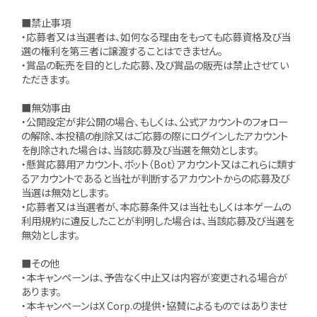
■禁止事項
・応募者又は当選者は、如何なる理由をもっても応募資格及び当
選の権利を第三者に譲渡することはできません。
・賞品の転売を目的とした応募、及び賞品の販売は禁止させてい
ただきます。
■無効事由
・公開設定が非公開の場合、もしくは、公式アカウントのフォロー
の解除、本投稿の削除又はご応募の際にログインしたアカウント
を削除された場合は、当該応募及び当選を無効とします。
・懸賞応募用アカウント、ボット（Bot）アカウント又はこれらに類す
るアカウントであると当社が判断するアカウントからの応募及び
当選は無効とします。
・応募者又は当選者が、本応募条件又は当社もしくは本ゲームの
利用規約に違反したことが判明した場合は、当該応募及び当選を
無効とします。
■その他
・本キャンペーンは、予告なく中止又は内容が変更される場合が
あります。
・本キャンペーンはX Corp.の提供・協賛によるものではありませ