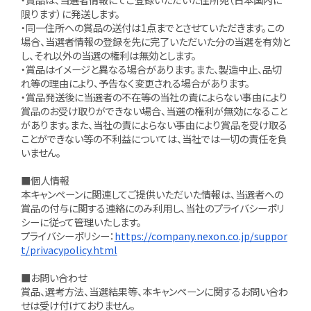
限ります）に発送します。
・同一住所への賞品の送付は1点までとさせていただきます。この
場合、当選者情報の登録を先に完了いただいた分の当選を有効と
し、それ以外の当選の権利は無効とします。
・賞品はイメージと異なる場合があります。また、製造中止、品切
れ等の理由により、予告なく変更される場合があります。
・賞品発送後に当選者の不在等の当社の責によらない事由により
賞品のお受け取りができない場合、当選の権利が無効になること
があります。また、当社の責によらない事由により賞品を受け取る
ことができない等の不利益については、当社では一切の責任を負
いません。
■個人情報
本キャンペーンに関連してご提供いただいた情報は、当選者への
賞品の付与に関する連絡にのみ利用し、当社のプライバシーポリ
シーに従って管理いたします。
プライバシーポリシー：
https://company.nexon.co.jp/suppor
t/privacypolicy.html
■お問い合わせ
賞品、選考方法、当選結果等、本キャンペーンに関するお問い合わ
せは受け付けておりません。