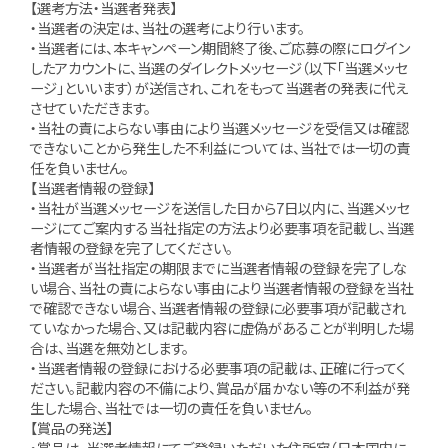
【選考方法・当選者発表】
・当選者の決定は、当社の選考により行います。
・当選者には、本キャンペーン期間終了後、ご応募の際にログイン
したアカウントに、当選のダイレクトメッセージ（以下「当選メッセ
ージ」といいます）が送信され、これをもって当選者の発表に代え
させていただきます。
・当社の責によらない事由により当選メッセージを受信又は確認
できないことから発生した不利益については、当社では一切の責
任を負いません。
【当選者情報の登録】
・当社が当選メッセージを送信した日から7日以内に、当選メッセ
ージにてご案内する当社指定の方法より必要事項を記載し、当選
者情報の登録を完了してください。
・当選者が当社指定の期限までに当選者情報の登録を完了しな
い場合、当社の責によらない事由により当選者情報の登録を当社
で確認できない場合、当選者情報の登録に必要事項が記載され
ていなかった場合、又は記載内容に虚偽があることが判明した場
合は、当選を無効とします。
・当選者情報の登録における必要事項の記載は、正確に行ってく
ださい。記載内容の不備により、賞品が届かない等の不利益が発
生した場合、当社では一切の責任を負いません。
【賞品の発送】
・賞品は、当選者情報にてご登録いただいた住所宛（日本国内に