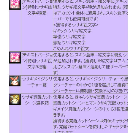
[テキストバージョ
使用すると、スキン倉庫 - 絵文字に[テキスト
ン]特別ウサギ絵
特別ウサギ絵文字4種が追加されます。 (獲
文字4種箱
はアカウント全体に適用され、スキン倉庫と
ーバーでも使用可能です)
<獲得するウサギ絵文字>
ギミックウサギ絵文字
準備ウサギ絵文字
感謝ウサギ絵文字
ごめんねウサギ絵文
[テキストバージョ
使用すると、スキン倉庫 - 絵文字に特別ウサ
ン]特別ウサギ絵
が追加されます。 (獲得した絵文字はアカウ
文字9種箱
用され、スキン倉庫と連動して他サーバーで
す)
ウサギメイジクリ
使用すると、ウサギメイジクリーチャーや黒ウ
ーチャー箱
クリーチャーの中から1種を選択して獲得でき
クリーチャーは無制限・交換不可の状態で支
ウサギ覚醒カット
使用すると、きゅんウサギ覚醒カットシーン・
シーン選択箱
覚醒カットシーン・ヒマンウサギ覚醒カットシ
ギメイジ覚醒カットシーンの中から1種を選択
きます。
獲得する覚醒カットシーンは外伝キャラクタ
ず、覚醒カットシーンを使用したキャラクター
用されます。