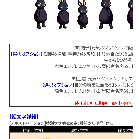
▼[帽子]元気ハツラツウサギ仮面
【選択オプション】
知能45増加、精神力45増加、HP1分当たり36回復
中から1つ選択
赤色エンブレムソケット2、冒険者名声69、上
▼[上着]元気ハツラツウサギボディ
【選択オプション】
自分の職業に当たる15レベル以上
緑色エンブレムソケット2、冒険者名声69、上
使用期限：無期限 取引/染色/合
[絵文字詳細]
[テキストバージョン]特別ウサギ絵文字3種箱
から獲得可能。
[お願いウサギ]
[逃げてウサギ]
[最高ウサギ]