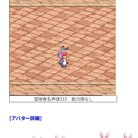
冒険者名声値315 能力値なし
[アバター詳細]