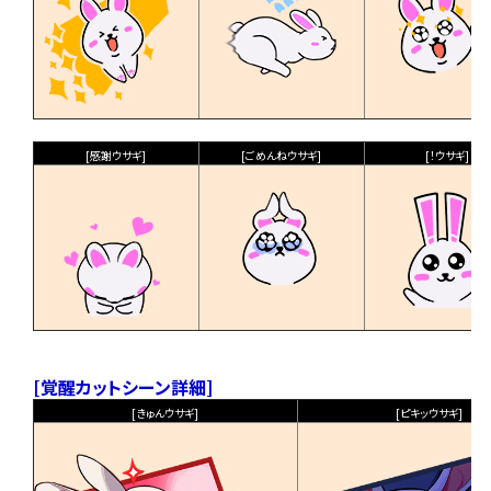
[感謝ウサギ]
[ごめんねウサギ]
[！ウサギ]
[覚醒カットシーン詳細]
[きゅんウサギ]
[ピキッウサギ]