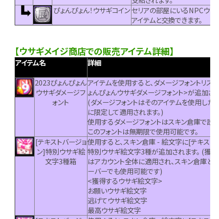
ぴょんぴょん！ウサギコイン
セリアの部屋にいるNPCウサ
アイテムと交換できます。
【ウサギメイジ商店での販売アイテム詳細】
アイテム名
詳細
2023ぴょんぴょん
アイテムを使用すると、ダメージフォントリストに
ウサギダメージフ
ょんぴょんウサギダメージフォント>が追加され
ォント
(ダメージフォントはそのアイテムを使用した
に限定して適用されます。)
使用するダメージフォントはスキン倉庫で設定
このフォントは無期限で使用可能です。
[テキストバージョ
使用すると、スキン倉庫 - 絵文字に[テキスト
ン]特別ウサギ絵
特別ウサギ絵文字3種が追加されます。 (獲
文字3種箱
はアカウント全体に適用され、スキン倉庫と
ーバーでも使用可能です)
<獲得するウサギ絵文字>
お願いウサギ絵文字
逃げてウサギ絵文字
最高ウサギ絵文字