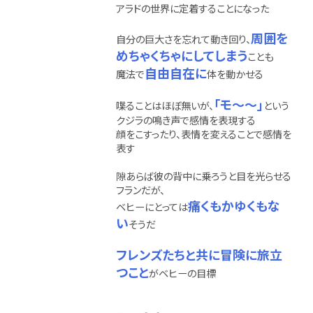
アラドの世界に定着することになった
周囲を
自分の巨大さを忘れて動き回り、
めちゃくちゃにしてしまう
ことも
自由自在に
魔法で
体を動かせる
「モ～～」
喋ることはほぼ無いが、
という
クジラの鳴き声で感情を表現する
顔をこすったり、表情を変えることで感情を
表す
隙あらば彼の背中に乗ろうと目を光らせる
フランだが、
痛くもかゆくもな
ベヒーにとっては
い
そうだ
フレンズたちと共に冒険に旅立
つこと
がベヒーの目標