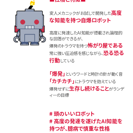
高度
変人メカニックがお試しで開発した
な知能を持つ自爆ロボット
高度に発達したAI知能が搭載され論理的
な回答ができるが、
怖がり屋である
爆発のトラウマを持つ
恐る恐る
常に強い圧迫感を感じながら、
行動
している
「爆発」
というワードと時計の針が動く音
「カチカチ」
にトラウマを抱えている
生存し続けること
爆発せずに
がランデ
ィーの目標
# 頭のいいロボット
# 高度の発達を遂げたAI知能を
持つが、臆病で慎重な性格