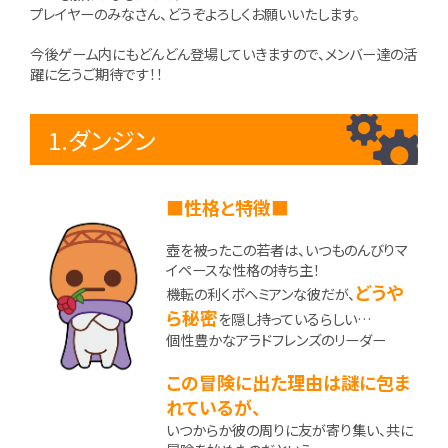
プレイヤーのみなさん、どうぞよろしくお願いいたします。
今後ゲーム内にもどんどん登場していきますので、メンバー達の活
躍に乞うご期待です！！
1.ダンジン
■性格と特徴■
壺を被ったこの若者は、いつものんびりマ
イペースな性格の持ち主！
どうや
機転の利くボヘミアンな彼だが、
ら秘密
を隠し持っているらしい…
個性豊かなアラドフレンズのリーダー
この冒険に出た理由は謎に包ま
れているが、
いつからか彼の周りに友が寄り集い、共に