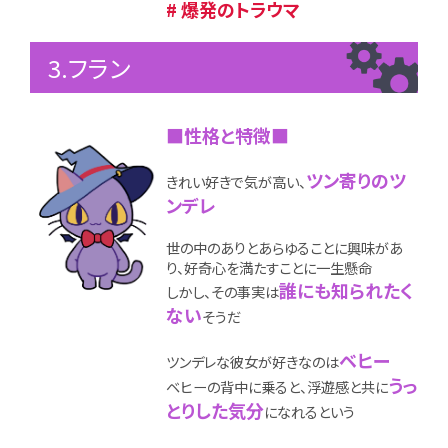
# 爆発のトラウマ
3.フラン
■性格と特徴■
ツン寄りのツ
きれい好きで気が高い、
ンデレ
世の中のありとあらゆることに興味があ
り、好奇心を満たすことに一生懸命
誰にも知られたく
しかし、その事実は
ない
そうだ
ベヒー
ツンデレな彼女が好きなのは
うっ
ベヒーの背中に乗ると、浮遊感と共に
とりした気分
になれるという