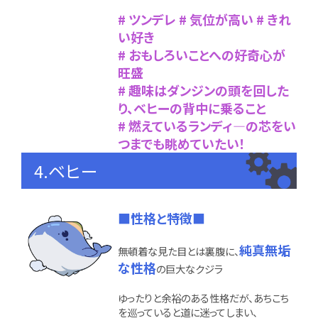
# ツンデレ # 気位が高い # きれ
い好き
# おもしろいことへの好奇心が
旺盛
# 趣味はダンジンの頭を回した
り、ベヒーの背中に乗ること
# 燃えているランディ―の芯をい
つまでも眺めていたい！
4.ベヒー
■性格と特徴■
純真無垢
無頓着な見た目とは裏腹に、
な性格
の巨大なクジラ
ゆったりと余裕のある性格だが、あちこち
を巡っていると道に迷ってしまい、