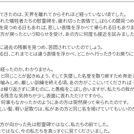
てきたのは、天界を離れてからそれほど経っていない頃でした。
れた犠牲者たちの慰霊碑を、疲れ切った表情でしばらくの間見つめ
を見つめる日もあれば、悲しい表情を浮かべて帰られる日もありま
方が戻ったという知らせを受け、あの方に何度も接近を試みました
に過去の残骸を見つめ、苦悶されていたのでしょう。
る日、これまでとは違う表情を浮かべ、どこかへ行ったきりお戻りに
経ったのか、わかりません。
と同じことが起きぬよう、そして失墜した名誉を取り戻すため奔走
噛みしめ、厳しい訓練を終える頃、あの方がここにいてくだされば
は繰り返さずに済むのに、と愚痴をこぼし合いますが、私たちの我
る残念な気持ちが少し表面に表れただけですから。
、何事もなかったかのようにあの方は突然戻って来られたのです。
しい髪、軽い足取りは、私があの方と同じ名を掲げていてもいいの
方が向かった先は慰霊碑ではなく、私たちの前でした。
ではなく、今の私たちを真っすぐに見てくださいました。