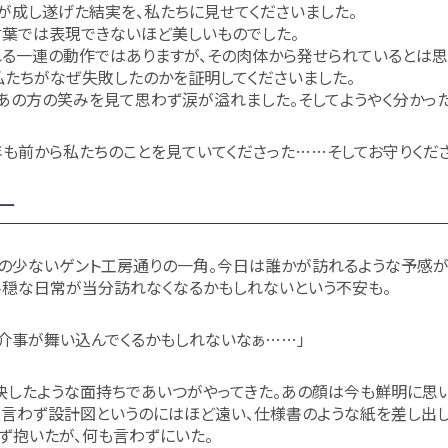
が成し遂げた結実を、私たちに見せてくださいました。
葉では表現できないほど美しいものでした。
る一連の動作ではありますが、その肉体から発せられているとは思
私たちがなぜ失敗したのかを証明してくださいました。
あの方の笑みを見て思わず涙が溢れました。そしてようやく分かった
も前から私たちのことを見ていてくださった……そしてお守りくだ
ー
の少ないゲント工房通りの一角。今日は誰かが訪れるような予感が
平穏な日常が当分訪れなくなるかもしれないという不安も。
介事が舞い込んでくるかもしれないなぁ……」
決したような面持ちであいつがやってきた。あの顔は今も鮮明に思
言わず設計図というのにはほど遠い、仕様書のような紙を差し出し
ず抱いたが、何も言わずにいた。