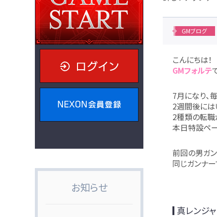
GMブログ
こんにちは！
ログイン
GMフォルテ
7月になり、
NEXON会員登録
2週間後には
2種類の転職
本日特設ペー
前回の男ガン
同じガンナー
お知らせ
真レンジ