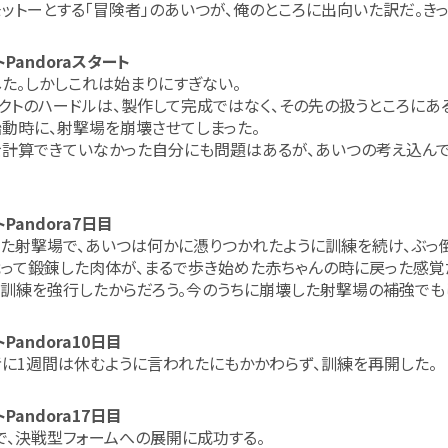
ットーとする「冒険者」のあいつが、俺のところに出向いた訳だ。き
トPandoraスタート
た。しかしこれは始まりにすぎない。
クトのハードルは、製作して完成ではなく、その先の扱うところにあ
動時に、射撃場を崩壊させてしまった。
計算できていなかった自分にも問題はあるが、あいつの考え込ん
Pandora7日目
た射撃場で、あいつは何かに憑りつかれたように訓練を続け、ぶっ倒
って鍛錬した肉体が、まるで歩き始めた赤ちゃんの時に戻った感覚
訓練を強行したからだろう。今のうちに崩壊した射撃場の補強でも
Pandora10日目
に1週間は休むように言われたにもかかわらず、訓練を再開した。
Pandora17日目
で、決戦型フォームへの展開に成功する。