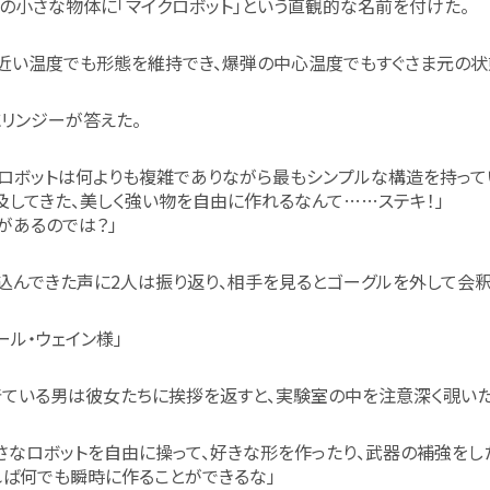
の小さな物体に「マイクロボット」という直観的な名前を付けた。
近い温度でも形態を維持でき、爆弾の中心温度でもすぐさま元の状
リンジーが答えた。
クロボットは何よりも複雑でありながら最もシンプルな構造を持って
及してきた、美しく強い物を自由に作れるなんて……ステキ！」
があるのでは？」
込んできた声に2人は振り返り、相手を見るとゴーグルを外して会釈
ール・ウェイン様」
ている男は彼女たちに挨拶を返すと、実験室の中を注意深く覗いた
さなロボットを自由に操って、好きな形を作ったり、武器の補強を
ば何でも瞬時に作ることができるな」