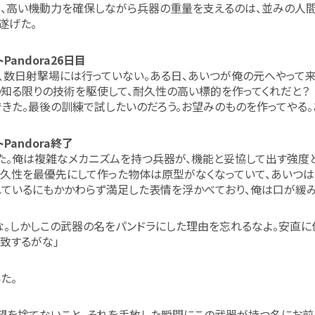
、高い機動力を確保しながら兵器の重量を支えるのは、並みの人間
遂げた。
Pandora26日目
、数日射撃場には行っていない。ある日、あいつが俺の元へやって
知る限りの技術を駆使して、耐久性の高い標的を作ってくれだと？
きた。最後の訓練で試したいのだろう。お望みのものを作ってやる
トPandora終了
た。俺は複雑なメカニズムを持つ兵器が、機能と妥協して出す強度
久性を最優先にして作った物体は原型がなくなっていて、あいつは
ているにもかかわらず満足した表情を浮かべており、俺は口が緩み
な。しかしこの武器の名をパンドラにした理由を忘れるなよ。安直に
致するがな」
た。
望を捨てないこと。それを手放した瞬間にこの武器が持つ名にお前