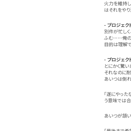
火力を維持し
はそれをやり
- プロジェクト
別件が忙しく
ふむ……俺の
目的は理解で
- プロジェク
とにかく驚い
それなのに耐
あいつは倒れ
「遂にやった
う意味では合
あいつが頷い
「最後まで希