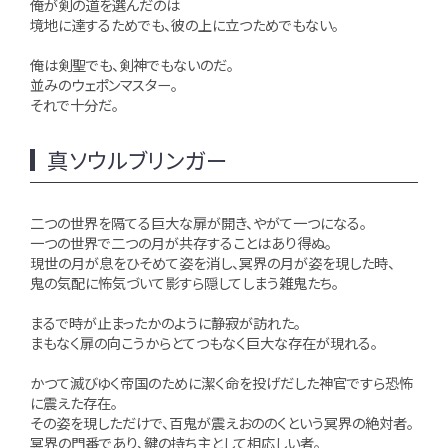
俺が剣の道を選んだのは
境地に達するためでも、彼の上に立つためでもない。
俺は剣聖でも、剣神でもないのだ。
並みのウェポンマスター。
それで十分だ。
真ソウルブリンガー
二つの世界を隔てる巨大な扉が開き、やがて一つになる。
一つの世界で二つの月が共存することはあり得ぬ。
現世の月が息をひそめて姿を消し、冥界の月が姿を現した時、
鬼の気配に怖気づいて影すら隠してしまう雑鬼たち。
まるで時が止まったかのように静寂が訪れた。
まもなく扉の向こうからとてつもなく巨大な存在が現れる。
かつて滅びゆく帝国のために潔く命を投げだした神官ですら恐怖
に震えた存在。
その姿を現しただけで、百鬼が震えおののくという冥界の絶対者。
冥界の門番であり、鍵の持ち主として相応しい者。