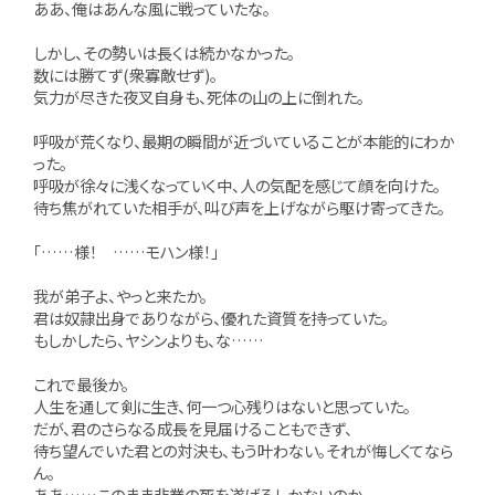
ああ、俺はあんな風に戦っていたな。
しかし、その勢いは長くは続かなかった。
数には勝てず(衆寡敵せず)。
気力が尽きた夜叉自身も、死体の山の上に倒れた。
呼吸が荒くなり、最期の瞬間が近づいていることが本能的にわか
った。
呼吸が徐々に浅くなっていく中、人の気配を感じて顔を向けた。
待ち焦がれていた相手が、叫び声を上げながら駆け寄ってきた。
「……様！ ……モハン様！」
我が弟子よ、やっと来たか。
君は奴隷出身でありながら、優れた資質を持っていた。
もしかしたら、ヤシンよりも、な……
これで最後か。
人生を通して剣に生き、何一つ心残りはないと思っていた。
だが、君のさらなる成長を見届けることもできず、
待ち望んでいた君との対決も、もう叶わない。それが悔しくてなら
ん。
ああ……このまま非業の死を遂げるしかないのか。