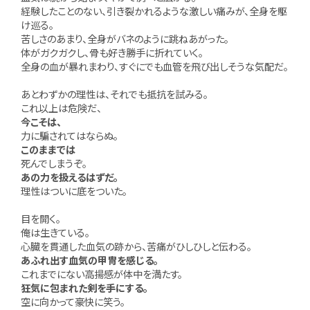
経験したことのない、引き裂かれるような激しい痛みが、全身を駆
け巡る。
苦しさのあまり、全身がバネのように跳ねあがった。
体がガクガクし、骨も好き勝手に折れていく。
全身の血が暴れまわり、すぐにでも血管を飛び出しそうな気配だ。
あとわずかの理性は、それでも抵抗を試みる。
これ以上は危険だ、
今こそは、
力に騙されてはならぬ。
このままでは
死んでしまうぞ。
あの力を扱えるはずだ。
理性はついに底をついた。
目を開く。
俺は生きている。
心臓を貫通した血気の跡から、苦痛がひしひしと伝わる。
あふれ出す血気の甲冑を感じる。
これまでにない高揚感が体中を満たす。
狂気に包まれた剣を手にする。
空に向かって豪快に笑う。