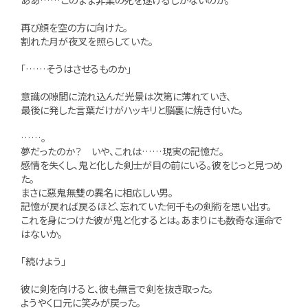
再び顔を空の方に向けた。
割れた月が夜叉を照らしていた。
「……そうはさせるものか」
意識の隙間に流れ込んだ光景は次第に薄れていき、
最後に発した言葉だけがハッキリと脳裏に焼き付いた。
……。
夢だったのか？ いや、これは……現実の記憶だ。
感情を失くし、鬼と化した剣士が目の前にいる。彼をじっと見つめ
た。
まさに惡鬼無雙の異名に相応しい男。
記憶が戻れば戻るほど、忘れていた何千もの剣術を思い出す。
これを身につけた彼が鬼と化するとは。あまりにも数奇な運命で
はないか。
「続けよう」
彼に剣を向けると、彼も無言で剣を抜き取った。
ようやく口元に笑みが戻った。