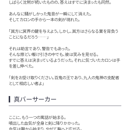
しばらく沈黙が続いたものの、答えはすでに決まったも同然。
あんなに騒がしかった鬼音が一瞬にして消えた。
そしてカロンの手から一本の剣が現れた。
「其方に冥界の鍵を与えよう。しかし、其方はさらなる業を背負う
ことになるだろう……」
それは助言であり、警告でもあった。
そんな際どい駆け引きの中でも、彼は笑みを見せる。
すでに答えは決まっているようだった。それに気づいたカロンは手
を差し伸べた。
「剣をお受け取りください。百鬼の王であり、九人の鬼神の支配者
として相応しい者よ」
真バーサーカー
ここに、もう一つの寓話が始まる。
噴出した血気が全身と剣に降りかかった。
血気は腕から始まり、やがて胸へと広がる。