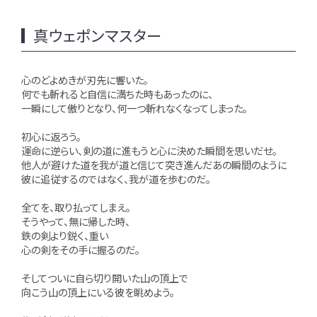
真ウェポンマスター
心のどよめきが刃先に響いた。
何でも斬れると自信に満ちた時もあったのに、
一瞬にして傲りとなり、何一つ斬れなくなってしまった。
初心に返ろう。
運命に逆らい、剣の道に進もうと心に決めた瞬間を思いだせ。
他人が避けた道を我が道と信じて突き進んだあの瞬間のように
彼に追従するのではなく、我が道を歩むのだ。
全てを、取り払ってしまえ。
そうやって、無に帰した時、
鉄の剣より鋭く、重い
心の剣をその手に握るのだ。
そしてついに自ら切り開いた山の頂上で
向こう山の頂上にいる彼を眺めよう。