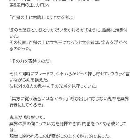
第8鬼門の主、カロン。
「百鬼の上に君臨しようとする者よ」
彼の言葉ひとつひとつが呪いをかけるかのように、脳裏に焼き付
いた。
その反面、百鬼の上に立ち王になろうとする者は、笑みを浮かべ
るのだった。
「その力を寄越すのだ」
それと同時にブレードファントムらがどっと押し寄せて、ウウゥと言
いながら剣を構えた。
彼以外の8人の鬼神もその光景を見守っていた。
「其方に従う筋合いはなかろう」「呼び出しに応じない鬼神を冥界
行きにしてやるぞ」
鬼音が鳴り響いた。
冥界の扉の向こうでは力を発揮できず、門番をつとめる彼として
は、
現世に関われるこの提案がこの上なく魅力的であった。