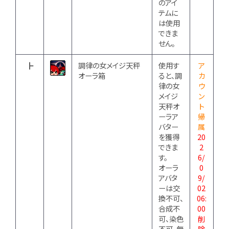
のアイ
テムに
は使用
できま
せん。
┣
調律の女メイジ天秤
使用す
ア
オーラ箱
ると、調
カ
律の女
ウ
メイジ
ン
天秤オ
ト
ーラア
帰
バター
属
を獲得
20
できま
2
す。
6/
オーラ
0
アバタ
9/
ーは交
02
換不可、
06:
合成不
00
可、染色
削
不可、無
除