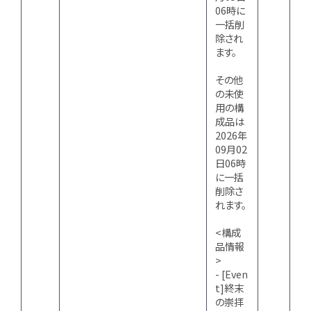
06時に
一括削
除され
ます。
その他
の未使
用の構
成品は
2026年
09月02
日06時
に一括
削除さ
れます。
<構成
品情報
>
- [Even
t]終末
の崇拝