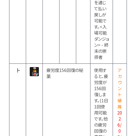
を通じ
て払い
戻しが
可能で
す。<入
場可能
ダンジョ
ン> - 終
末の崇
拝者
┣
疲労度156回復の秘
使用す
ア
薬
ると、疲
カ
労度が
ウ
156回
ン
復しま
ト
す。(1日
帰
1回使
属
用可能
20
です。他
2
の疲労
6/
回復の
0