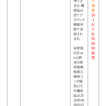
得でき
ト
ます。構
帰
成品は
属
全てア
20
カウント
2
帰属状
6/
態で支
0
給され
8/
ます。
05
06:
未使用
00
の[Eve
削
nt]終
除
末の崇
拝者無
制限入
場券コ
ンボ箱
及びそ
の構成
品は20
26年08
月05日