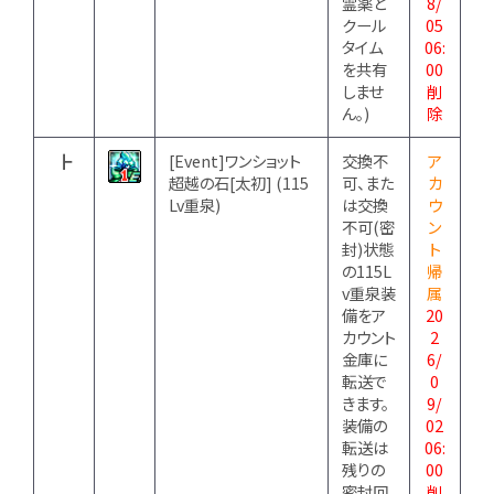
霊薬と
8/
クール
05
タイム
06:
を共有
00
しませ
削
ん。)
除
┣
[Event]ワンショット
交換不
ア
超越の石[太初] (115
可、また
カ
Lv重泉)
は交換
ウ
不可(密
ン
封)状態
ト
の115L
帰
v重泉装
属
備をア
20
カウント
2
金庫に
6/
転送で
0
きます。
9/
装備の
02
転送は
06:
残りの
00
密封回
削