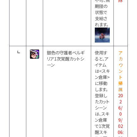
期限の
状態で
支給さ
れます。
┗
銀色の守護者ベルギ
使用す
ア
リア1次覚醒カットシ
ると、ア
カ
ーン
イテム
ウ
は<スキ
ン
ン倉庫>
ト
に移動
帰
します。
属
登録し
20
たカット
2
シーン
6/
は、スキ
0
ン倉庫
9/
で1次覚
02
醒スキ
06: