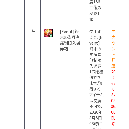
度156
回復の
秘薬1
個
┗
[Event]終
使用す
ア
末の崇拝者
ると、[E
カ
無制限入場
vent]
ウ
券箱
終末の
ン
崇拝者
ト
無制限
帰
入場券
属
1個を獲
20
得でき
2
ます。獲
6/
得する
0
アイテム
8/
は交換
05
不可で、
06:
2026年
00
8月5日
削
06時に
除