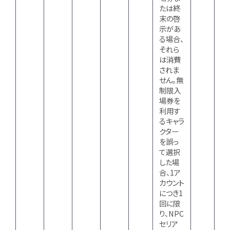
たは終
末の啓
示があ
る場合、
それら
は消費
されま
せん。無
制限入
場券を
利用す
るキャラ
クター
を誤っ
て選択
した場
合、1ア
カウント
につき1
回に限
り、NPC
セリア