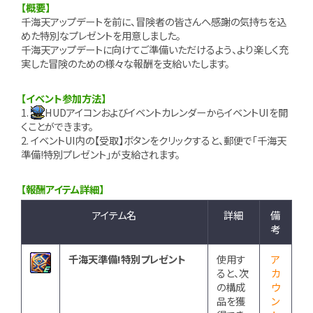
【概要】
千海天アップデートを前に、冒険者の皆さんへ感謝の気持ちを込
めた特別なプレゼントを用意しました。
千海天アップデートに向けてご準備いただけるよう、より楽しく充
実した冒険のための様々な報酬を支給いたします。
【イベント参加方法】
1.
HUDアイコンおよびイベントカレンダーからイベントUIを開
くことができます。
2. イベントUI内の【受取】ボタンをクリックすると、郵便で「千海天
準備!特別プレゼント」が支給されます。
【報酬アイテム詳細】
アイテム名
詳細
備
考
千海天準備!特別プレゼント
使用す
ア
ると、次
カ
の構成
ウ
品を獲
ン