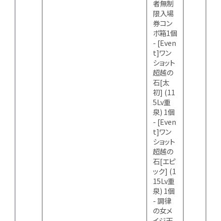
者無制
限入場
券コン
ボ箱1個
- [Even
t]ワン
ショット
超越の
石[太
初] (11
5Lv重
泉) 1個
- [Even
t]ワン
ショット
超越の
石[エピ
ック] (1
15Lv重
泉) 1個
- 調律
の女メ
イジ天