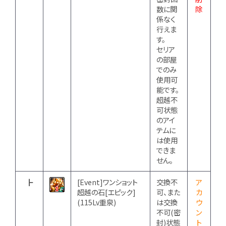
数に関
除
係なく
行えま
す。
セリア
の部屋
でのみ
使用可
能です。
超越不
可状態
のアイ
テムに
は使用
できま
せん。
┣
[Event]ワンショット
交換不
ア
超越の石[エピック]
可、また
カ
(115Lv重泉)
は交換
ウ
不可(密
ン
封)状態
ト