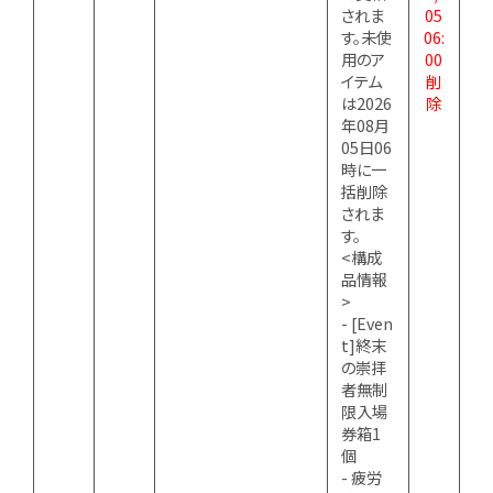
されま
05
す。未使
06:
用のア
00
イテム
削
は2026
除
年08月
05日06
時に一
括削除
されま
す。
<構成
品情報
>
- [Even
t]終末
の崇拝
者無制
限入場
券箱1
個
- 疲労