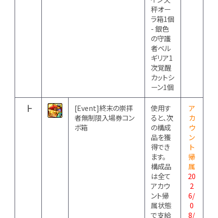
秤オー
ラ箱1個
- 銀色
の守護
者ベル
ギリア1
次覚醒
カットシ
ーン1個
┣
[Event]終末の崇拝
使用す
ア
者無制限入場券コン
ると、次
カ
ボ箱
の構成
ウ
品を獲
ン
得でき
ト
ます。
帰
構成品
属
は全て
20
アカウ
2
ント帰
6/
属状態
0
で支給
8/