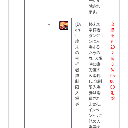
一括削
除され
ます。
┗
[Ev
終末の
交
en
崇拝者
換
t]
ダンジョ
不
終
ンに入
可
末
場する
20
の
ための
2
崇
券。入場
6/
拝
時に疲
0
者
労度の
8/
無
み消耗
05
制
し、無制
06:
限
限入場
00
入
券は消
削
場
費され
除
券
ません。
インベ
ントリに
他の入
場券ま