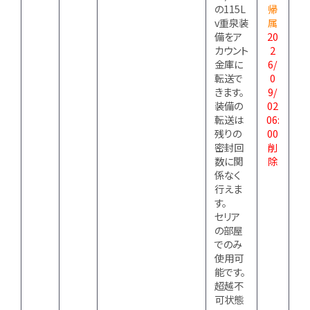
の115L
帰
v重泉装
属
備をア
20
カウント
2
金庫に
6/
転送で
0
きます。
9/
装備の
02
転送は
06:
残りの
00
密封回
削
数に関
除
係なく
行えま
す。
セリア
の部屋
でのみ
使用可
能です。
超越不
可状態