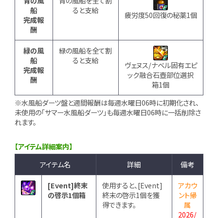
青の風
青の風船を全て割
船
ると支給
疲労度50回復の秘薬1個
完成報
酬
緑の風
緑の風船を全て割
船
ると支給
ヴェヌス/ナベル固有エピ
完成報
ック融合石壺部位選択
酬
箱1個
※水風船ダーツ盤と週間報酬は毎週水曜日06時に初期化され、
未使用の「サマー水風船ダーツ」も毎週水曜日06時に一括削除さ
れます。
【アイテム詳細案内】
アイテム名
詳細
備考
[Event]終末
使用すると、[Event]
アカウ
の啓示1個箱
終末の啓示1個を獲
ント帰
得できます。
属
2026/