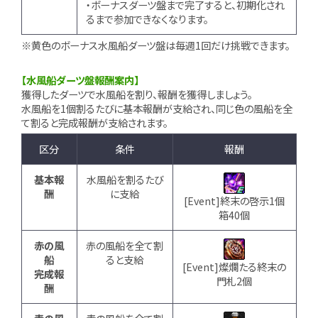
・ボーナスダーツ盤まで完了すると、初期化され
るまで参加できなくなります。
※黄色のボーナス水風船ダーツ盤は毎週1回だけ挑戦できます。
【水風船ダーツ盤報酬案内】
獲得したダーツで水風船を割り、報酬を獲得しましょう。
水風船を1個割るたびに基本報酬が支給され、同じ色の風船を全
て割ると完成報酬が支給されます。
区分
条件
報酬
基本報
水風船を割るたび
酬
に支給
[Event]終末の啓示1個
箱40個
赤の風
赤の風船を全て割
船
ると支給
[Event]燦爛たる終末の
完成報
門札2個
酬