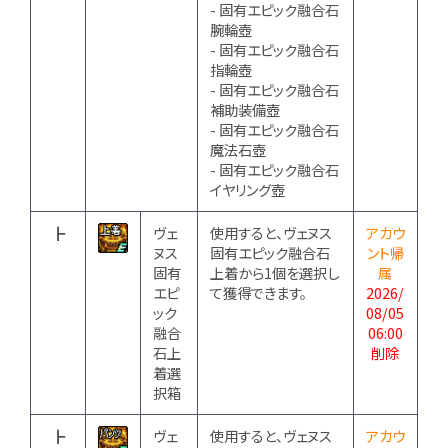
- 固有エピック融合石
腕輪壺
- 固有エピック融合石
指輪壺
- 固有エピック融合石
補助装備壺
- 固有エピック融合石
魔法石壺
- 固有エピック融合石
イヤリング壺
┣
ヴェ
使用すると、ヴェヌス
アカウ
ヌス
固有エピック融合石
ント帰
固有
上着から1個を選択し
属
エピ
て獲得できます。
2026/
ック
08/05
融合
06:00
石上
削除
着選
択箱
┣
ヴェ
使用すると、ヴェヌス
アカウ