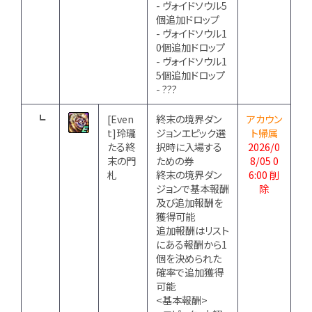
- ヴォイドソウル5
個追加ドロップ
- ヴォイドソウル1
0個追加ドロップ
- ヴォイドソウル1
5個追加ドロップ
- ???
┗
[Even
終末の境界ダン
アカウン
t]玲瓏
ジョンエピック選
ト帰属
たる終
択時に入場する
2026/0
末の門
ための券
8/05 0
札
終末の境界ダン
6:00 削
ジョンで基本報酬
除
及び追加報酬を
獲得可能
追加報酬はリスト
にある報酬から1
個を決められた
確率で追加獲得
可能
<基本報酬>