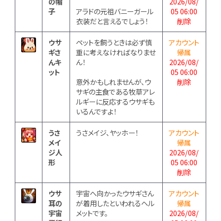
の帽
2026/08/
子
アラドの元祖バニーガール
05 06:00
衣装だと言えるでしょう！
削除
ウサ
ペットを飼うときは必ず慎
アカウント
ギさ
重に考えなければなりませ
帰属
んキ
ん！
2026/08/
ット
05 06:00
意外かもしれませんが、ウ
削除
サギの主食である牧草アレ
ルギーに反応するウサギも
いるんですよ！
うさ
うさメイジ、ヤッホー！
アカウント
メイ
帰属
ジ人
2026/08/
形
05 06:00
削除
ウサ
宇宙へ向かったウサギさん
アカウント
耳の
が着用したといわれるヘル
帰属
宇宙
メットです。
2026/08/