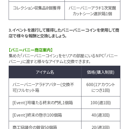
コレクション収集品8個獲得
バニーバニーアラド1次覚醒
カットシーン選択箱1個
3.イベントを進行して獲得したバニーバニーコインを使用して商
店で様々な報酬と交換しましょう。
【バニーバニー商店案内】
集めた「バニーバニーコイン」をセリアの部屋にいるNPC「バニー
バニー」に渡すと様々なアイテムと交換できます。
アイテム名
価格(購入制限)
バニーバニーアラドアバター(交換不
600(1アカウント
可)フルセット箱
につき1回)
[Event]玲瓏たる終末の門札1個箱
100(週1回)
[Event]終末の啓示100個箱
40(週3回)
商工協議会の銀貨50個箱
20(週3回)