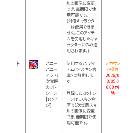
ルの画像に変更
でき、無期限で使
用可能です。
(外伝キャラクタ
ーは使用できま
せん。このアイテ
ムを使用したキャ
ラクターにのみ適
用されます。)
┣
バニー
使用すると、アイ
アカウン
バニー
テムは<スキン倉
ト帰属
アラド1
庫>に移動しま
2026/0
次覚醒
す。
8/05 0
カット
6:00 削
シーン
登録したカットシ
除
[女メイ
ーンは、スキン倉
ジ]
庫で1次覚醒スキ
ルの画像に変更
でき、無期限で使
用可能です。