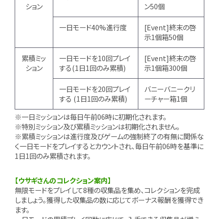
ション
ン50個
一日モード40%進行度
[Event]終末の啓
示1個箱50個
累積ミッ
一日モードを10回プレイ
[Event]終末の啓
ション
する(1日1回のみ累積)
示1個箱300個
一日モードを20回プレイ
バニーバニークリ
する (1日1回のみ累積)
ーチャー箱1個
※一日ミッションは毎日午前06時に初期化されます。
※特別ミッション及び累積ミッションは初期化されません。
※累積ミッションは進行度及びゲームの強制終了の有無に関係な
く一日モードをプレイするとカウントされ、毎日午前06時を基準に
1日1回のみ累積されます。
【ウサギさんのコレクション案内】
無限モードをプレイして8種の収集品を集め、コレクションを完成
しましょう。獲得した収集品の数に応じてボーナス報酬を獲得でき
ます。