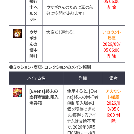
飛行
05 06:00
士ヘ
ウサギさんのために耳の部
削除
ルメ
分に空間があります！
ット
ウサ
大変だ！遅れる！
アカウント
ギさ
帰属
んの
2026/08/
懐中
05 06:00
時計
削除
●ミッション・商店・コレクションのメイン報酬
アイテム名
詳細
備考
[Event]終末の
使用すると、[Eve
アカウン
崇拝者無制限入
nt]終末の崇拝者
ト帰属
場券箱
無制限入場券1
2026/0
個を獲得できま
8/05 0
す。獲得するアイ
6:00 削
テムは交換不可
除
で、2026年8月5
日06時に一括削