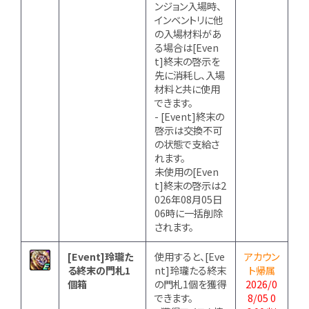
ンジョン入場時、
インベントリに他
の入場材料があ
る場合は[Even
t]終末の啓示を
先に消耗し、入場
材料と共に使用
できます。
- [Event]終末の
啓示は交換不可
の状態で支給さ
れます。
未使用の[Even
t]終末の啓示は2
026年08月05日
06時に一括削除
されます。
[Event]玲瓏た
使用すると、[Eve
アカウン
る終末の門札1
nt]玲瓏たる終末
ト帰属
個箱
の門札1個を獲得
2026/0
できます。
8/05 0