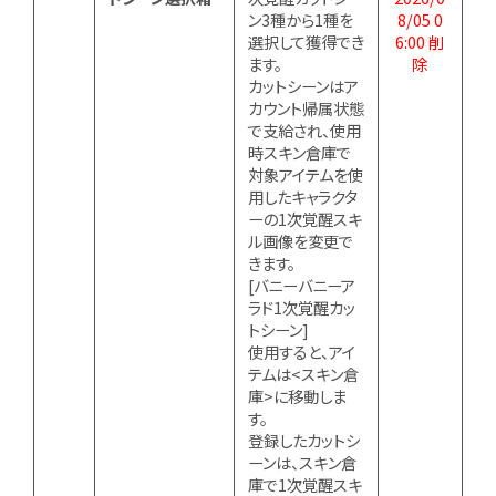
ン3種から1種を
8/05 0
選択して獲得でき
6:00 削
ます。
除
カットシーンはア
カウント帰属状態
で支給され、使用
時スキン倉庫で
対象アイテムを使
用したキャラクタ
ーの1次覚醒スキ
ル画像を変更で
きます。
[バニーバニーア
ラド1次覚醒カッ
トシーン]
使用すると、アイ
テムは<スキン倉
庫>に移動しま
す。
登録したカットシ
ーンは、スキン倉
庫で1次覚醒スキ