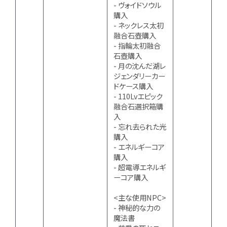
- ヴォイドソウル
購入
- ネックレス太初
融合石壺購入
- 指輪太初融合
石壺購入
- 月の沈んだ湖レ
ジェンダリーカー
ドケース購入
- 110Lvエピック
融合石選択箱購
入
- 忘れ去られた光
購入
- エネルギーコア
購入
- 超電導エネルギ
ーコア購入
<主な使用NPC>
- 神秘的な力の
魔法書