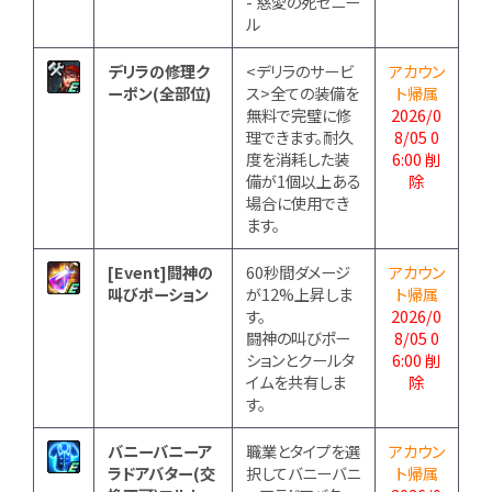
- 慈愛の死セニー
ル
デリラの修理ク
<デリラのサービ
アカウン
ーポン(全部位)
ス>全ての装備を
ト帰属
無料で完璧に修
2026/0
理できます。耐久
8/05 0
度を消耗した装
6:00 削
備が1個以上ある
除
場合に使用でき
ます。
[Event]闘神の
60秒間ダメージ
アカウン
叫びポーション
が12%上昇しま
ト帰属
す。
2026/0
闘神の叫びポー
8/05 0
ションとクールタ
6:00 削
イムを共有しま
除
す。
バニーバニーア
職業とタイプを選
アカウン
ラドアバター(交
択してバニーバニ
ト帰属