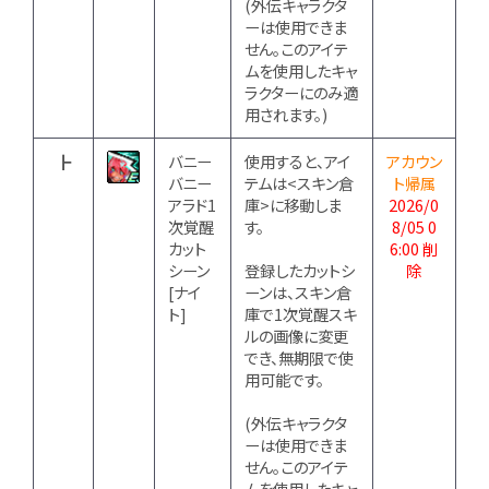
(外伝キャラクタ
ーは使用できま
せん。このアイテ
ムを使用したキャ
ラクターにのみ適
用されます。)
┣
バニー
使用すると、アイ
アカウン
バニー
テムは<スキン倉
ト帰属
アラド1
庫>に移動しま
2026/0
次覚醒
す。
8/05 0
カット
6:00 削
シーン
登録したカットシ
除
[ナイ
ーンは、スキン倉
ト]
庫で1次覚醒スキ
ルの画像に変更
でき、無期限で使
用可能です。
(外伝キャラクタ
ーは使用できま
せん。このアイテ
ムを使用したキャ