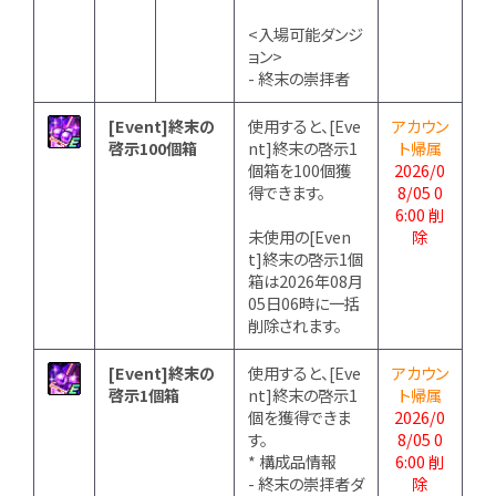
<入場可能ダンジ
ョン>
- 終末の崇拝者
[Event]終末の
使用すると、[Eve
アカウン
啓示100個箱
nt]終末の啓示1
ト帰属
個箱を100個獲
2026/0
得できます。
8/05 0
6:00 削
未使用の[Even
除
t]終末の啓示1個
箱は2026年08月
05日06時に一括
削除されます。
[Event]終末の
使用すると、[Eve
アカウン
啓示1個箱
nt]終末の啓示1
ト帰属
個を獲得できま
2026/0
す。
8/05 0
* 構成品情報
6:00 削
- 終末の崇拝者ダ
除