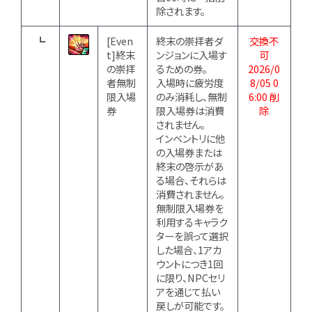
除されます。
┗
[Even
終末の崇拝者ダ
交換不
t]終末
ンジョンに入場す
可
の崇拝
るための券。
2026/0
者無制
入場時に疲労度
8/05 0
限入場
のみ消耗し、無制
6:00 削
券
限入場券は消費
除
されません。
インベントリに他
の入場券または
終末の啓示があ
る場合、それらは
消費されません。
無制限入場券を
利用するキャラク
ターを誤って選択
した場合、1アカ
ウントにつき1回
に限り、NPCセリ
アを通じて払い
戻しが可能です。