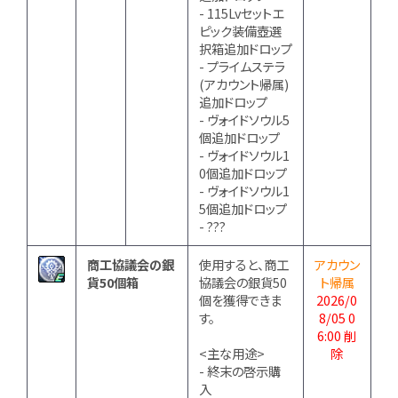
- 115Lvセットエ
ピック装備壺選
択箱追加ドロップ
- プライムステラ
(アカウント帰属)
追加ドロップ
- ヴォイドソウル5
個追加ドロップ
- ヴォイドソウル1
0個追加ドロップ
- ヴォイドソウル1
5個追加ドロップ
- ???
商工協議会の銀
使用すると、商工
アカウン
貨50個箱
協議会の銀貨50
ト帰属
個を獲得できま
2026/0
す。
8/05 0
6:00 削
<主な用途>
除
- 終末の啓示購
入