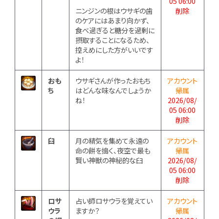
05 06:00
ニンジンの根はウサギの歯
削除
のケアにはあまり向かず、
食べ過ぎると糖分を過剰に
摂取することになるため、
控えめにした方がいいです
よ！
おも
ウサギさんが作ったおもち
アカウント
ち
はどんな味なんでしょうか
帰属
ね！
2026/08/
05 06:00
削除
臼
月の精気を集めて永遠の
アカウント
命の餅を搗く、夜空で最も
帰属
賢い神獣の神秘的な臼
2026/08/
05 06:00
削除
ロサ
占い師ロサウラを覚えてい
アカウント
ウラ
ますか？
帰属