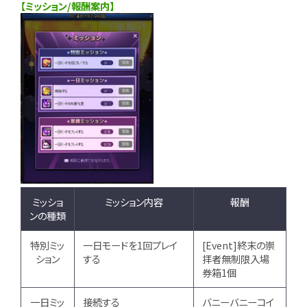
【ミッション/報酬案内】
ミッショ
ミッション内容
報酬
ンの種類
特別ミッ
一日モードを1回プレイ
[Event]終末の崇
ション
する
拝者無制限入場
券箱1個
一日ミッ
接続する
バニーバニーコイ