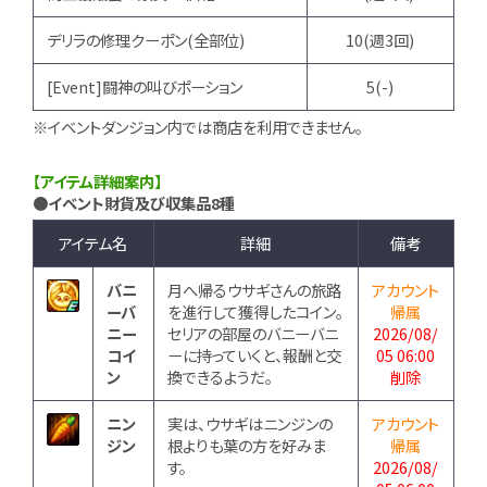
デリラの修理クーポン(全部位)
10(週3回)
[Event]闘神の叫びポーション
5(-)
※イベントダンジョン内では商店を利用できません。
【アイテム詳細案内】
●イベント財貨及び収集品8種
アイテム名
詳細
備考
バニ
月へ帰るウサギさんの旅路
アカウント
ーバ
を進行して獲得したコイン。
帰属
ニー
セリアの部屋のバニーバニ
2026/08/
コイ
ーに持っていくと、報酬と交
05 06:00
ン
換できるようだ。
削除
ニン
実は、ウサギはニンジンの
アカウント
ジン
根よりも葉の方を好みま
帰属
す。
2026/08/