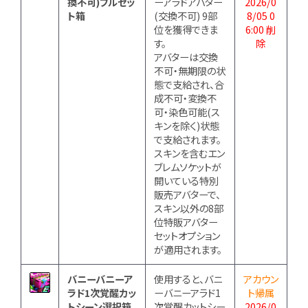
換不可)フルセッ
ーアラドアバター
2026/0
ト箱
(交換不可) 9部
8/05 0
位を獲得できま
6:00 削
す。
除
アバターは交換
不可・無期限の状
態で支給され、合
成不可・変換不
可・染色可能(ス
キンを除く)状態
で支給されます。
スキンを含むエン
ブレムソケットが
開いている特別
販売アバターで、
スキン以外の8部
位特販アバター
セットオプション
が適用されます。
バニーバニーア
使用すると、バニ
アカウン
ラド1次覚醒カッ
ーバニーアラド1
ト帰属
トシーン選択箱
次覚醒カットシー
2026/0