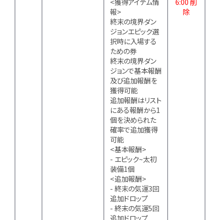
<獲得アイテム情
6:00 削
報>
除
終末の境界ダン
ジョンエピック選
択時に入場する
ための券
終末の境界ダン
ジョンで基本報酬
及び追加報酬を
獲得可能
追加報酬はリスト
にある報酬から1
個を決められた
確率で追加獲得
可能
<基本報酬>
- エピック~太初
装備1個
<追加報酬>
- 終末の気運3回
追加ドロップ
- 終末の気運5回
追加ドロップ