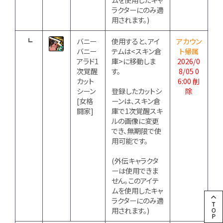
ラクターにのみ適
用されます。)
┗
バニー
使用すると、アイ
アカウン
バニー
テムは<スキン倉
ト帰属
アラド1
庫>に移動しま
2026/0
次覚醒
す。
8/05 0
カット
6:00 削
シーン
登録したカットシ
除
[女格
ーンは、スキン倉
闘家]
庫で1次覚醒スキ
ルの画像に変更
でき、無期限で使
用可能です。
(外伝キャラクタ
ーは使用できま
せん。このアイテ
ムを使用したキャ
ラクターにのみ適
用されます。)