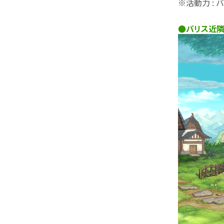
※活動力 :
●バリス近隣