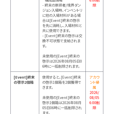
- 終末の崇拝者/境界ダン
除
ジョン入場時、インベントリ
に他の入場材料がある場
合は[Event]終末の啓示
を先に消耗し、入場材料と
共に使用できます。
- [Event]終末の啓示は交
換不可状態で支給されま
す。
未使用の[Event]終末の
啓示は2026年08月05日0
6時に一括削除されます。
[Event]終末
使用すると、[Event]終末
アカウ
の啓示2個箱
の啓示1個箱を2個獲得で
ント帰
きます。
属
2026/
未使用の[Event]終末の
08/05
啓示1個箱は2026年08月
6:00削
05日06時に一括削除され
除
ます。