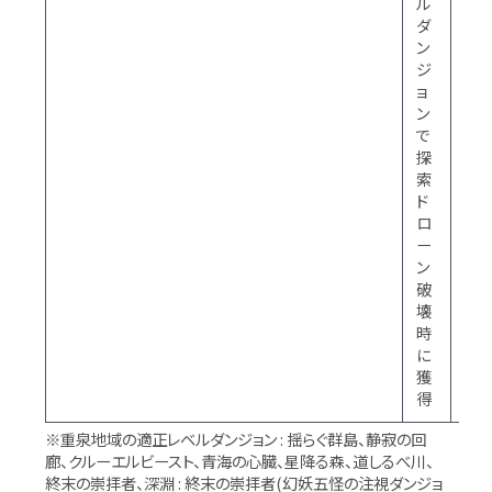
ル
は
ダ
毎
ン
日
ジ
最
ョ
大
ン
10
で
回
探
獲
索
得
ド
可
ロ
能
ー
(午
ン
前
破
06
壊
時
時
に
に
初
獲
期
得
化)
※重泉地域の適正レベルダンジョン : 揺らぐ群島、静寂の回
廊、クルーエルビースト、青海の心臓、星降る森、道しるべ川、
終末の崇拝者、深淵 : 終末の崇拝者(幻妖五怪の注視ダンジョ