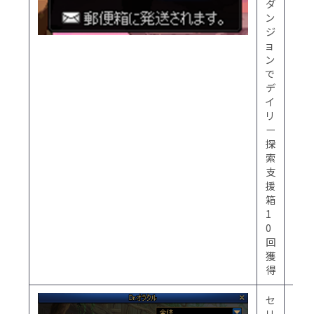
ダ
前
ン
06
ジ
時
ョ
に
ン
初
で
期
デ
化)
イ
リ
ー
探
索
支
援
箱
1
0
回
獲
得
セ
※
リ
毎