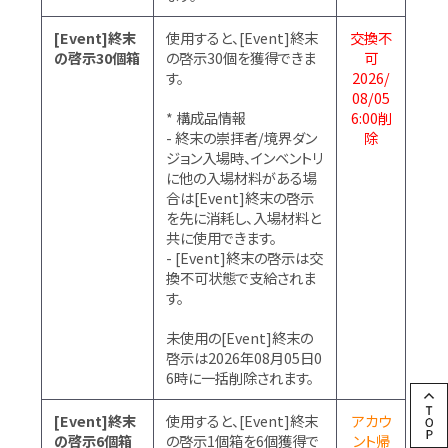
[Event]終末
使用すると、[Event]終末
交換不
の啓示30個箱
の啓示30個を獲得できま
可
す。
2026/
08/05
* 構成品情報
6:00削
- 終末の崇拝者/境界ダン
除
ジョン入場時、インベントリ
に他の入場材料がある場
合は[Event]終末の啓示
を先に消耗し、入場材料と
共に使用できます。
- [Event]終末の啓示は交
換不可状態で支給されま
す。
未使用の[Event]終末の
啓示は2026年08月05日0
6時に一括削除されます。
[Event]終末
使用すると、[Event]終末
アカウ
の啓示6個箱
の啓示1個箱を6個獲得で
ント帰