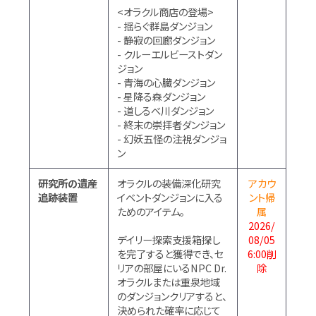
<オラクル商店の登場>
- 揺らぐ群島ダンジョン
- 静寂の回廊ダンジョン
- クルーエルビーストダン
ジョン
- 青海の心臓ダンジョン
- 星降る森ダンジョン
- 道しるべ川ダンジョン
- 終末の崇拝者ダンジョン
- 幻妖五怪の注視ダンジョ
ン
研究所の遺産
オラクルの装備深化研究
アカウ
追跡装置
イベントダンジョンに入る
ント帰
ためのアイテム。
属
2026/
デイリー探索支援箱探し
08/05
を完了すると獲得でき、セ
6:00削
リアの部屋にいるNPC Dr.
除
オラクルまたは重泉地域
のダンジョンクリアすると、
決められた確率に応じて