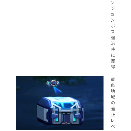
ン
ジ
ジ
ョ
ョ
ン
ン
を
ボ
除
ス
く
退
治
時
に
獲
得
重
デ
泉
イ
地
リ
域
ー
の
探
適
索
正
支
レ
援
ベ
箱