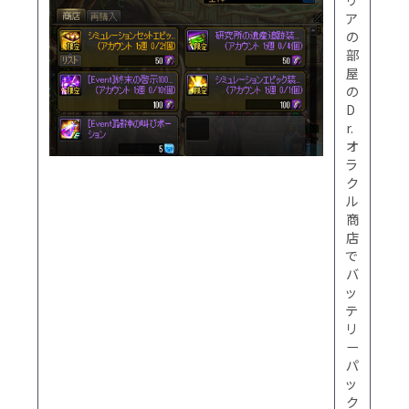
ア
週
の
4
部
回
屋
購
の
入
D
可
r.
能
オ
(毎
ラ
週
ク
水
ル
曜
商
日
店
午
で
前
バ
06
ッ
時
テ
に
リ
初
ー
期
パ
化)
ッ
ク