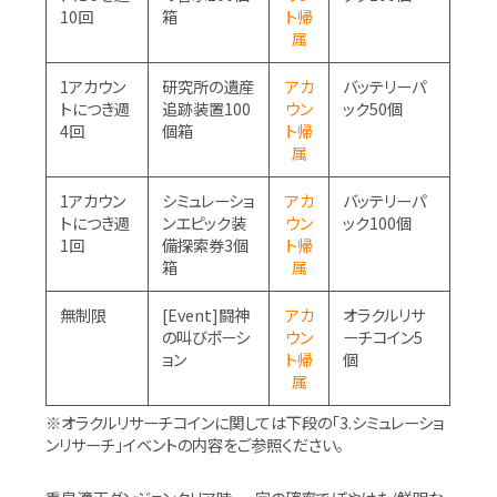
10回
箱
ト帰
属
1アカウン
研究所の遺産
アカ
バッテリーパ
トにつき週
追跡装置100
ウン
ック50個
4回
個箱
ト帰
属
1アカウン
シミュレーショ
アカ
バッテリーパ
トにつき週
ンエピック装
ウン
ック100個
1回
備探索券3個
ト帰
箱
属
無制限
[Event]闘神
アカ
オラクルリサ
の叫びポーシ
ウン
ーチコイン5
ョン
ト帰
個
属
※オラクルリサーチコインに関しては下段の「3.シミュレーショ
ンリサーチ」イベントの内容をご参照ください。