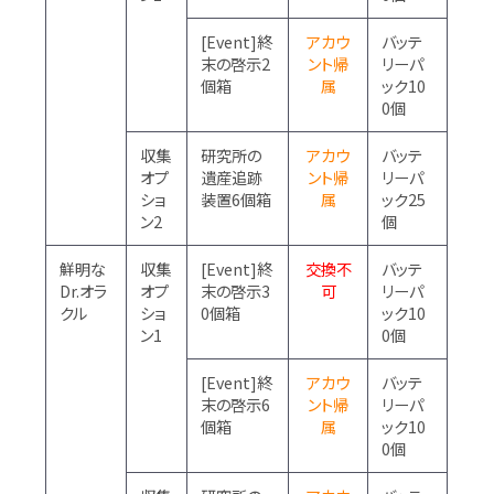
[Event]終
アカウ
バッテ
末の啓示2
ント帰
リーパ
個箱
属
ック10
0個
収集
研究所の
アカウ
バッテ
オプ
遺産追跡
ント帰
リーパ
ショ
装置6個箱
属
ック25
ン2
個
鮮明な
収集
[Event]終
交換不
バッテ
Dr.オラ
オプ
末の啓示3
可
リーパ
クル
ショ
0個箱
ック10
ン1
0個
[Event]終
アカウ
バッテ
末の啓示6
ント帰
リーパ
個箱
属
ック10
0個