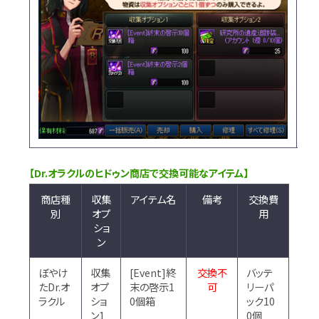
【Dr.オラクルのヒドゥン商店で交換可能なアイテム】
商店種
収集
アイテム名
備考
交換費
別
オプ
用
ショ
ン
ぼやけ
収集
[Event]終
交換不
バッテ
たDr.オ
オプ
末の啓示1
可
リーパ
ラクル
ショ
0個箱
ック10
ン1
0個