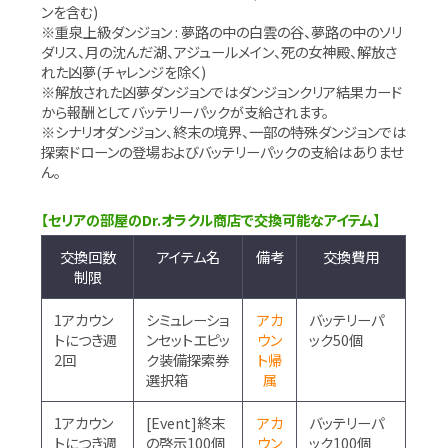
ンを含む)
※重泉上級ダンジョン : 夢路の中の白雲の谷、夢路の中のソリ
ダリス、月の沈んだ湖、アジュールメイン、死の女神殿、解放さ
れた凶夢(チャレンジを除く)
※解放された凶夢ダンジョンではダンジョンクリア結果カード
から報酬としてバッテリーパックが支給されます。
※シナリオダンジョン、終末の境界、一部の特殊ダンジョンでは
探索ドローンの登場およびバッテリーパックの支給はありませ
ん。
【セリアの部屋のDr.オラクル商店で交換可能なアイテム】
交換回数
アイテム名
備考
交換費用
制限
1アカウン
シミュレーショ
アカ
バッテリーパ
トにつき週
ンセットエピッ
ウン
ック50個
2回
ク装備探索券
ト帰
選択箱
属
1アカウン
[Event]終末
アカ
バッテリーパ
トにつき週
の啓示100個
ウン
ック100個