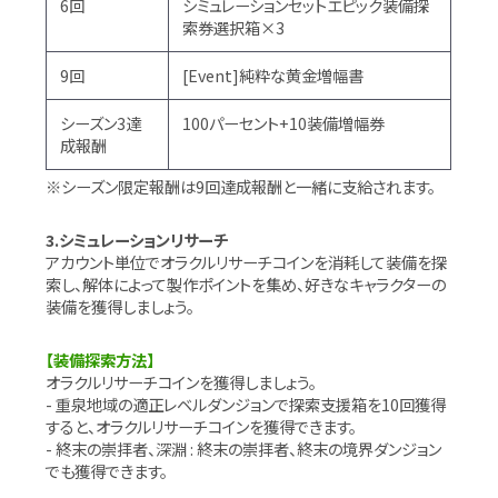
6回
シミュレーションセットエピック装備探
索券選択箱×3
9回
[Event]純粋な黄金増幅書
シーズン3達
100パーセント+10装備増幅券
成報酬
※シーズン限定報酬は9回達成報酬と一緒に支給されます。
3.シミュレーションリサーチ
アカウント単位でオラクルリサーチコインを消耗して装備を探
索し、解体によって製作ポイントを集め、好きなキャラクターの
装備を獲得しましょう。
【装備探索方法】
オラクルリサーチコインを獲得しましょう。
- 重泉地域の適正レベルダンジョンで探索支援箱を10回獲得
すると、オラクルリサーチコインを獲得できます。
- 終末の崇拝者、深淵 : 終末の崇拝者、終末の境界ダンジョン
でも獲得できます。