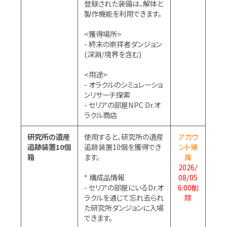
登録された装備は、解体と
製作機能を利用できます。
<獲得場所>
- 終末の崇拝者ダンジョン
(深淵/境界を含む)
<用途>
- オラクルのシミュレーショ
ンリサーチ探索
- セリアの部屋NPC Dr.オ
ラクル商店
研究所の遺産
使用すると、研究所の遺産
アカウ
追跡装置10個
追跡装置10個を獲得でき
ント帰
箱
ます。
属
2026/
* 構成品情報
08/05
- セリアの部屋にいるDr.オ
6:00削
ラクルを通じて忘れ去られ
除
た研究所ダンジョンに入場
できます。