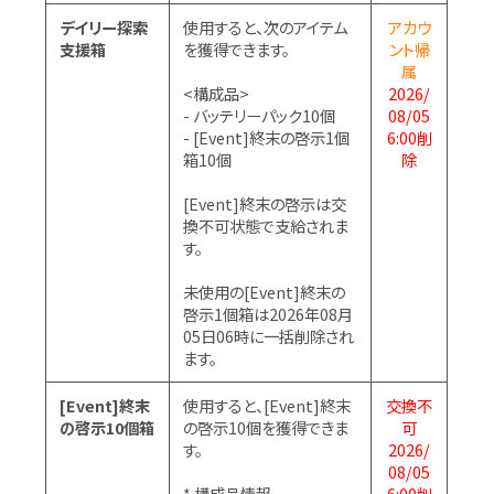
デイリー探索
使用すると、次のアイテム
アカウ
支援箱
を獲得できます。
ント帰
属
<構成品>
2026/
- バッテリーパック10個
08/05
- [Event]終末の啓示1個
6:00削
箱10個
除
[Event]終末の啓示は交
換不可状態で支給されま
す。
未使用の[Event]終末の
啓示1個箱は2026年08月
05日06時に一括削除され
ます。
[Event]終末
使用すると、[Event]終末
交換不
の啓示10個箱
の啓示10個を獲得できま
可
す。
2026/
08/05
* 構成品情報
6:00削