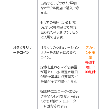
出現する、ぼやけた/鮮明
なオラクル商店で購入でき
ます。
セリアの部屋にいるNPC
Dr.オラクルを通じて忘れ
去られた研究所ダンジョン
に入場できます。
オラクルリサ
オラクルのシミュレーション
アカウ
ーチコイン
リサーチの探索に必要な
ント帰
コイン。
属
毎週水
探索を重ねるほど必要量
曜日6:
が増えていき、毎週水曜日
00削除
06時を基準に必要量及び
数量が全て初期化します。
探索時にユニーク~エピッ
ク等級の様々なセット装備
のうち1種がシミュレータ
ーに登録されます。