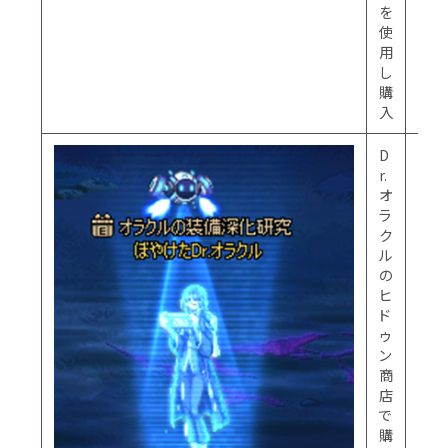
を
使
用
し
購
入
D
※
r.
ヒ
オ
ド
ラ
ゥ
ク
ン
ル
商
の
店
ヒ
は
ド
重
ゥ
泉
ン
地
商
域
店
の
で
適
購
正