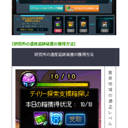
【研究所の遺産追跡装置の獲得方法】
研究所の遺産追跡装置の獲得方法
備
考
重
※
泉
毎
地
日
域
1
の
回
適
獲
正
得
レ
可
ベ
能
ル
(午