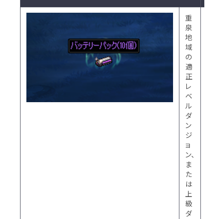
重
シ
泉
ナ
地
リ
域
オ
の
ダ
適
ン
正
ジ
レ
ョ
ベ
ン、
ル
終
ダ
末
ン
の
ジ
境
ョ
界、
ン、
一
ま
部
た
の
は
特
上
殊
級
ダ
ダ
ン