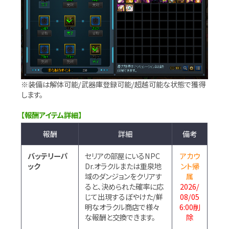
※装備は解体可能/武器庫登録可能/超越可能な状態で獲得
します。
【報酬アイテム詳細】
報酬
詳細
備考
バッテリーパ
セリアの部屋にいるNPC
アカウ
ック
Dr.オラクルまたは重泉地
ント帰
域のダンジョンをクリアす
属
ると、決められた確率に応
2026/
じて出現するぼやけた/鮮
08/05
明なオラクル商店で様々
6:00削
な報酬と交換できます。
除