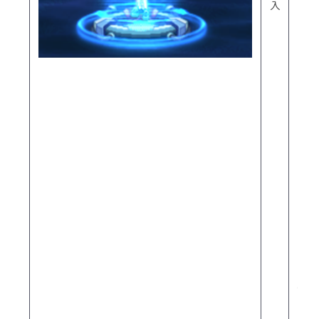
入
レ
ベ
ル
ダ
ン
ジ
ョ
ン
ク
リ
ア
時
に
決
め
ら
れ
た
確
率
で
出
現