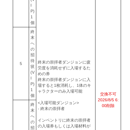
I
P)
1
個
終
末
へ
の
招
待
終末の崇拝者ダンジョンに疲
5
状
労度を消耗せずに入場するた
(V
めの券
I
終末の崇拝者ダンジョンに入
P)
場すると1枚消耗し、1体のキ
1
ャラクターのみ入場可能
交換不可
個
2026/8/5 6:
<入場可能ダンジョン>
終
00削除
- 終末の崇拝者
末
へ
インベントリに終末の崇拝者
の
の入場券もしくは入場材料が
招