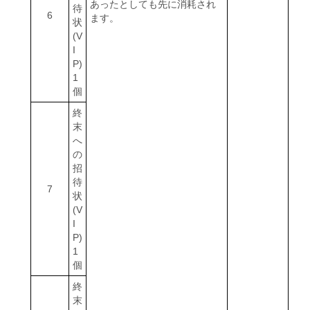
あったとしても先に消耗され
待
6
ます。
状
(V
I
P)
1
個
終
末
へ
の
招
待
7
状
(V
I
P)
1
個
終
末