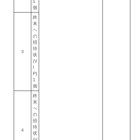
1
個
終
末
へ
の
招
待
3
状
(V
I
P)
1
個
終
末
へ
の
招
待
4
状
(V