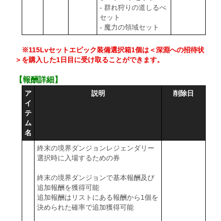
- 群れ狩りの道しるべ
セット
- 魔力の領域セット
※115Lvセットエピック装備選択箱1個は＜深淵への招待状
＞を購入した1日目に受け取ることができます。
【報酬詳細】
ア
説明
削除日
イ
テ
ム
名
終末の境界ダンジョンレジェンダリー
選択時に入場するための券
終末の境界ダンジョンで基本報酬及び
追加報酬を獲得可能
追加報酬はリストにある報酬から1個を
決められた確率で追加獲得可能