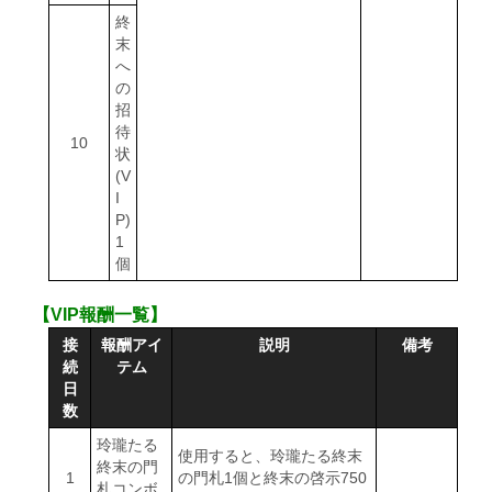
終
末
へ
の
招
待
10
状
(V
I
P)
1
個
【VIP報酬一覧】
接
報酬アイ
説明
備考
続
テム
日
数
玲瓏たる
使用すると、玲瓏たる終末
終末の門
1
の門札1個と終末の啓示750
札コンボ