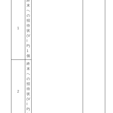
終
末
へ
の
招
待
1
状
(V
I
P)
1
個
終
末
へ
の
招
待
2
状
(V
I
P)