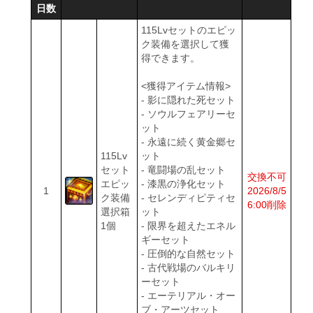
日数
115Lvセットのエピッ
ク装備を選択して獲
得できます。
<獲得アイテム情報>
- 影に隠れた死セット
- ソウルフェアリーセ
ット
- 永遠に続く黄金郷セ
115Lv
ット
セット
- 竜闘場の乱セット
交換不可
エピッ
- 漆黒の浄化セット
1
2026/8/5
ク装備
- セレンディピティセ
6:00削除
選択箱
ット
1個
- 限界を超えたエネル
ギーセット
- 圧倒的な自然セット
- 古代戦場のバルキリ
ーセット
- エーテリアル・オー
ブ・アーツセット