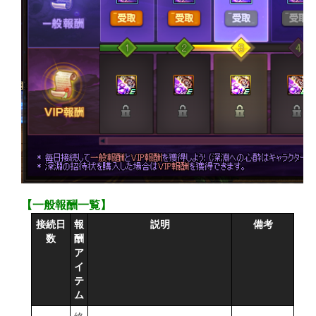
【一般報酬一覧】
接続日
報
説明
備考
数
酬
ア
イ
テ
ム