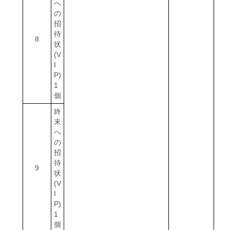
へ
の
招
待
8
状
(V
I
P)
1
個
終
末
へ
の
招
待
9
状
(V
I
P)
1
個