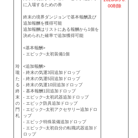
に入場するための券
00削除
終末の境界ダンジョンで基本報酬及び
追加報酬を獲得可能
追加報酬はリストにある報酬から1個を
決められた確率で追加獲得可能
<基本報酬>
- エピック~太初装備1個
玲
<追加報酬>
瓏
- 終末の気運3回追加ドロップ
た
- 終末の気運5回追加ドロップ
る
- 終末の気運10回追加ドロップ
終
- 基本報酬1回追加ドロップ
末
- エピック~太初武器追加ドロップ
の
- エピック防具追加ドロップ
門
- エピック~太初アクセサリー追加ドロ
札
ップ
- エピック特殊装備追加ドロップ
- エピック~太初自分の転職武器追加ド
ロップ