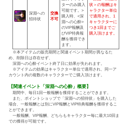
ターのみ購入
状＞の報酬はキ
可能です。>
ャラクター単位
深淵への
交換
購入時、<深
で適用され、1
招待状
不可
淵への心酔>
キャラクターに
のVIP報酬及
つき1回までご
びVIP特典報
購入頂けます。
酬を獲得でき
ます。
※本アイテムの販売期間と関連イベント期間が異なるた
め、削除日は存在せず、
深淵への心酔イベント終了日に効果が失われます。
※アイテムの効果はキャラクター単位で適用され、同一ア
カウント内の複数のキャラクターでご購入頂けます。
【関連イベント「深淵への心酔」概要】
期間中、毎日1回一般報酬を獲得することができます。
また、ポイントショップで「深淵への招待状」を購入した
場合、一般報酬とは別にVIP報酬とVIP特典報酬を獲得するこ
とができます。
一般報酬、VIP報酬、どちらもキャラクター毎に最大10回ま
での獲得が可能です。