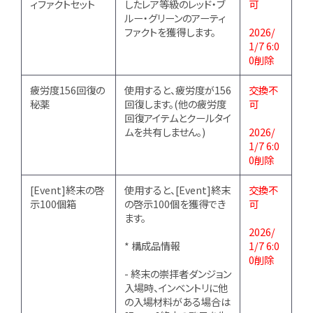
ィファクトセット
したレア等級のレッド・ブ
可
ルー・グリーンのアーティ
ファクトを獲得します。
2026/
1/7 6:0
0削除
疲労度156回復の
使用すると、疲労度が156
交換不
秘薬
回復します。(他の疲労度
可
回復アイテムとクールタイ
ムを共有しません。)
2026/
1/7 6:0
0削除
[Event]終末の啓
使用すると、[Event]終末
交換不
示100個箱
の啓示100個を獲得でき
可
ます。
2026/
* 構成品情報
1/7 6:0
0削除
- 終末の崇拝者ダンジョン
入場時、インベントリに他
の入場材料がある場合は