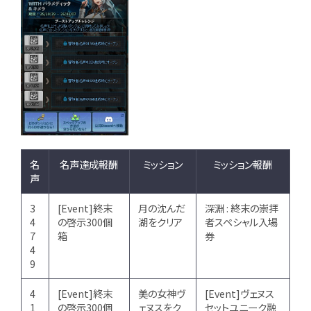
名
名声達成報酬
ミッション
ミッション報酬
声
3
[Event]終末
月の沈んだ
深淵 : 終末の崇拝
4
の啓示300個
湖をクリア
者スペシャル入場
7
箱
券
4
9
4
[Event]終末
美の女神ヴ
[Event]ヴェヌス
1
の啓示300個
ェヌスをク
セットユニーク融