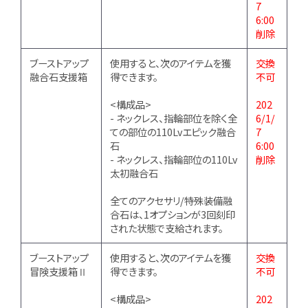
7
6:00
削除
ブーストアップ
使用すると、次のアイテムを獲
交換
融合石支援箱
得できます。
不可
<構成品>
202
- ネックレス、指輪部位を除く全
6/1/
ての部位の110Lvエピック融合
7
石
6:00
- ネックレス、指輪部位の110Lv
削除
太初融合石
全てのアクセサリ/特殊装備融
合石は、1オプションが3回刻印
された状態で支給されます。
ブーストアップ
使用すると、次のアイテムを獲
交換
冒険支援箱Ⅱ
得できます。
不可
<構成品>
202