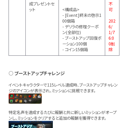
成プレゼントセ
不
ット
<構成品>
可
- [Event]終末の啓示1
00個箱
202
- デリラの修理クーポ
6/
ン(全部位)
1/7
- ブーストアップ回復ポ
6:0
ーション100個
0削
- コイン15個箱
除
○ ブーストアップチャレンジ
イベントキャラクターで115レベル達成時、ブーストアップチャレン
ジのアイコンが表示され、ミッションに挑戦できます。
特定名声を達成するたびに報酬と共に新しいミッションがオープ
ンし、ミッションをクリアすると追加の報酬を獲得できます。