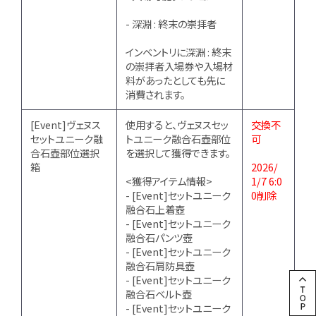
- 深淵 : 終末の崇拝者
インベントリに深淵 : 終末
の崇拝者入場券や入場材
料があったとしても先に
消費されます。
[Event]ヴェヌス
使用すると、ヴェヌスセッ
交換不
セットユニーク融
トユニーク融合石壺部位
可
合石壺部位選択
を選択して獲得できます。
箱
2026/
<獲得アイテム情報>
1/7 6:0
- [Event]セットユニーク
0削除
融合石上着壺
- [Event]セットユニーク
融合石パンツ壺
- [Event]セットユニーク
融合石肩防具壺
- [Event]セットユニーク
融合石ベルト壺
- [Event]セットユニーク