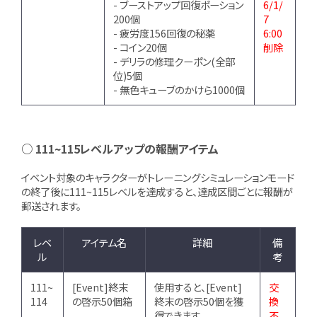
- ブーストアップ回復ポーション
6/1/
200個
7
- 疲労度156回復の秘薬
6:00
- コイン20個
削除
- デリラの修理クーポン(全部
位)5個
- 無色キューブのかけら1000個
○ 111~115レベルアップの報酬アイテム
イベント対象のキャラクターがトレーニングシミュレーションモード
の終了後に111~115レベルを達成すると、達成区間ごとに報酬が
郵送されます。
レベ
アイテム名
詳細
備
ル
考
111~
[Event]終末
使用すると、[Event]
交
114
の啓示50個箱
終末の啓示50個を獲
換
得できます。
不