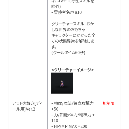
キルLv＋1(特性スキルを
除外)
- 冒険者名声 810
クリーチャースキル：おか
しな世界のおもちゃ
キャラクターにかかった全
ての状態異常を解除しま
す。
(クールタイム60秒)
<クリーチャーイメージ>
アラド大好き[ディ
- 物理/魔法/独立攻撃力
無制限
ール用]Ver.2
+50
- 力/知能/体力/精神力 +
110
- HP/MP MAX +200