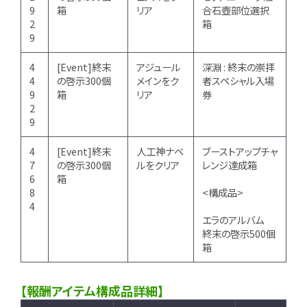
9
箱
リア
合石壺部位選択
2
箱
9
4
[Event]終末
アジュール
深淵 : 終末の崇拝
4
の啓示300個
メインをク
者スペシャル入場
9
箱
リア
券
2
9
4
[Event]終末
人工神ナベ
ブーストアップチャ
7
の啓示300個
ルをクリア
レンジ達成箱
6
箱
8
<構成品>
4
エラのアルバム
終末の啓示500個
箱
【報酬アイテム構成品詳細】