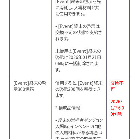
[Event]終末の啓示を先
に消耗し、入場材料と共
に使用できます。
- [Event]終末の啓示は
交換不可の状態で支給さ
れます。
未使用の[Event]終末の
啓示は2026年01月21日
06時に一括削除されま
す。
[Event]終末の啓
使用すると、[Event]終末
交換不
示300個箱
の啓示300個を獲得でき
可
ます。
2026/
* 構成品情報
1/7 6:0
0削除
- 終末の崇拝者ダンジョン
入場時、インベントリに他
の入場材料がある場合は
[Event]終末の啓示を先