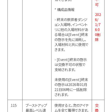
可
* 構成品情報
202
- 終末の崇拝者ダンジ
6/
ョン入場時、インベント
1/7
リに他の入場材料があ
6:0
る場合は[Event]終末
0削
の啓示を先に消耗し、
除
入場材料と共に使用で
きます。
- [Event]終末の啓示
は交換不可の状態で
支給されます。
未使用の[Event]終末
の啓示は2026年01月
21日06時に一括削除
されます。
115
ブーストアップ
使用すると、次のアイテ
交
最高レベル達
ムを全て獲得できます。
換