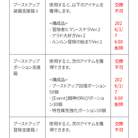
ブーストアップ
使用すると、以下のアイテムを
交換
装備支援箱Ⅱ
獲得します。
不可
<構成品>
202
- 冒険者ヒマン・ステラVer.2
6/1/
- アラド大好きVer.2
7
- ルンルン冒険の始まりVer.2
6:00
削除
ブーストアップ
使用すると、次のアイテムを獲
交換
ポーション支援
得できます。
不可
箱
<構成品>
202
- ブーストアップ回復ポーション
6/1/
50個
7
- [Event]闘神の叫びポーショ
6:00
ン30個
削除
- 特性属性強化ポーション10個
ブーストアップ
使用すると、次のアイテムを獲
交換
冒険支援箱Ⅰ
得できます。
不可