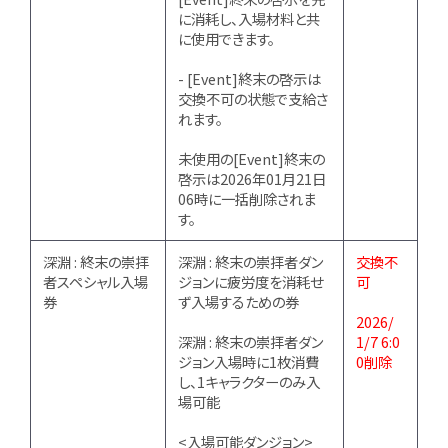
に消耗し、入場材料と共
に使用できます。
- [Event]終末の啓示は
交換不可の状態で支給さ
れます。
未使用の[Event]終末の
啓示は2026年01月21日
06時に一括削除されま
す。
深淵 : 終末の崇拝
深淵 : 終末の崇拝者ダン
交換不
者スペシャル入場
ジョンに疲労度を消耗せ
可
券
ず入場するための券
2026/
深淵 : 終末の崇拝者ダン
1/7 6:0
ジョン入場時に1枚消費
0削除
し、1キャラクターのみ入
場可能
<入場可能ダンジョン>