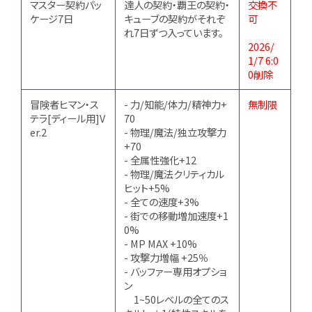
マスター契約パッ
達人の契約・覇王の契約・
交換不
ケージ7日
キューブの契約がそれぞ
可
れ7日ずつ入っています。
2026/
1/7 6:0
0削除
冒険者ヒマン・ス
- 力/知能/体力/精神力+
無制限
テラ[ディール用]V
70
er.2
- 物理/魔法/独立攻撃力
+70
- 全属性強化+12
- 物理/魔法クリティカル
ヒット+5%
- 全ての速度+3%
- 街での移動増加速度+1
0%
- MP MAX +10%
- 攻撃力増幅 +25％
- バッファー専用オプショ
ン
1~50レベルの全てのス