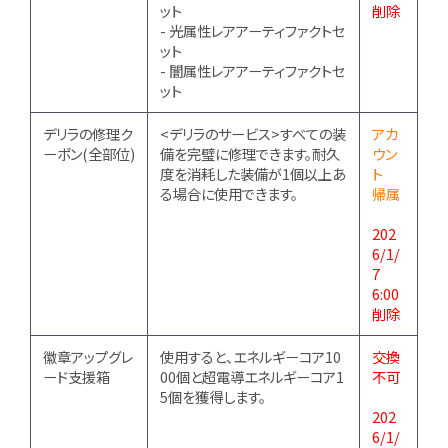
ット
削除
- 光属性レアアーティファクトセ
ット
- 闇属性レアアーティファクトセ
ット
デリラの修理ク
<デリラのサービス>すべての装
アカ
ーポン(全部位)
備を完璧に修理できます。耐久
ウン
度を消耗した装備が1個以上あ
ト
る場合に使用できます。
帰属
202
6/1/
7
6:00
削除
徽章アップグレ
使用すると、エネルギーコア10
交換
ード支援箱
00個と超電導エネルギーコア1
不可
5個を獲得します。
202
6/1/