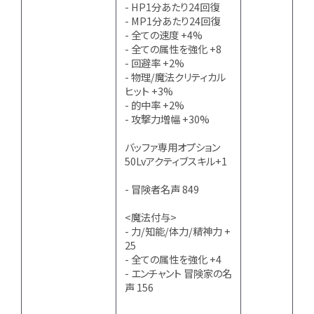
- HP1分あたり24回復
- MP1分あたり24回復
- 全ての速度 +4%
- 全ての属性を強化 +8
- 回避率 +2%
- 物理/魔法クリティカル
ヒット +3%
- 的中率 +2%
- 攻撃力増幅 +30%
バッファ専用オプション
50Lvアクティブスキル+1
- 冒険者名声 849
<魔法付与>
- 力/知能/体力/精神力 +
25
- 全ての属性を強化 +4
- エンチャント 冒険家の名
声 156