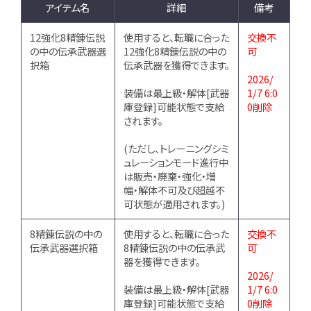
アイテム名
詳細
備考
12強化8精錬伝説
使用すると、転職に合った
交換不
の中の伝承武器選
12強化8精錬伝説の中の
可
択箱
伝承武器を獲得できます。
2026/
装備は最上級・解体[武器
1/7 6:0
庫登録]可能状態で支給
0削除
されます。
(ただし、トレーニングシミ
ュレーションモード進行中
は販売・廃棄・強化・増
幅・解体不可及び超越不
可状態が適用されます。)
8精錬伝説の中の
使用すると、転職に合った
交換不
伝承武器選択箱
8精錬伝説の中の伝承武
可
器を獲得できます。
2026/
装備は最上級・解体[武器
1/7 6:0
庫登録]可能状態で支給
0削除