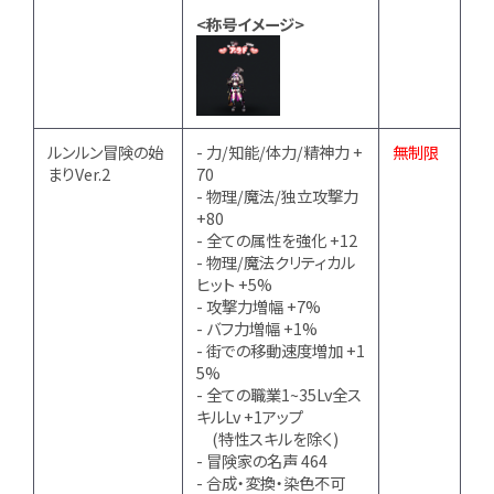
<称号イメージ>
ルンルン冒険の始
- 力/知能/体力/精神力 +
無制限
まりVer.2
70
- 物理/魔法/独立攻撃力
+80
- 全ての属性を強化 +12
- 物理/魔法クリティカル
ヒット +5%
- 攻撃力増幅 +7%
- バフ力増幅 +1%
- 街での移動速度増加 +1
5%
- 全ての職業1~35Lv全ス
キルLv +1アップ
(特性スキルを除く)
- 冒険家の名声 464
- 合成・変換・染色不可