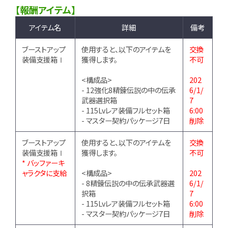
【報酬アイテム】
アイテム名
詳細
備考
ブーストアップ
使用すると、以下のアイテムを
交換
装備支援箱Ⅰ
獲得します。
不可
<構成品>
202
- 12強化8精錬伝説の中の伝承
6/1/
武器選択箱
7
- 115Lvレア装備フルセット箱
6:00
- マスター契約パッケージ7日
削除
ブーストアップ
使用すると、以下のアイテムを
交換
装備支援箱Ⅰ
獲得します。
不可
* バッファーキ
ャラクタに支給
<構成品>
202
- 8精錬伝説の中の伝承武器選
6/1/
択箱
7
- 115Lvレア装備フルセット箱
6:00
- マスター契約パッケージ7日
削除