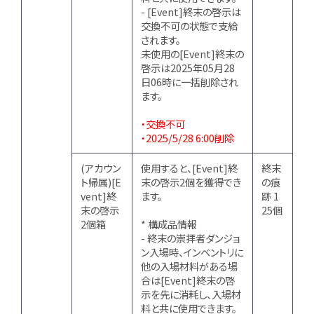
- [Event]終末の啓示は
交換不可の状態で支給
されます。
未使用の[Event]終末の
啓示は2025年05月28
日06時に一括削除され
ます。
・交換不可
・2025/5/28 6:00削除
(アカウン
使用すると、[Event]終
終末
ト帰属)[E
末の啓示2個を獲得でき
の痕
vent]終
ます。
跡 1
末の啓示
25個
2個箱
* 構成品情報
- 終末の崇拝者ダンジョ
ン入場時、インベントリに
他の入場材料がある場
合は[Event]終末の啓
示を先に消耗し、入場材
料と共に使用できます。