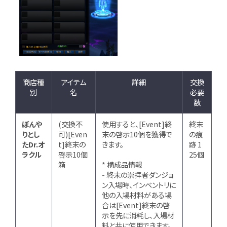
商店種
アイテム
詳細
交換
別
名
必要
数
ぼんや
(交換不
使用すると、[Event]終
終末
りとし
可)[Even
末の啓示10個を獲得で
の痕
たDr.オ
t]終末の
きます。
跡 1
ラクル
啓示10個
25個
箱
* 構成品情報
- 終末の崇拝者ダンジョ
ン入場時、インベントリに
他の入場材料がある場
合は[Event]終末の啓
示を先に消耗し、入場材
料と共に使用できます。