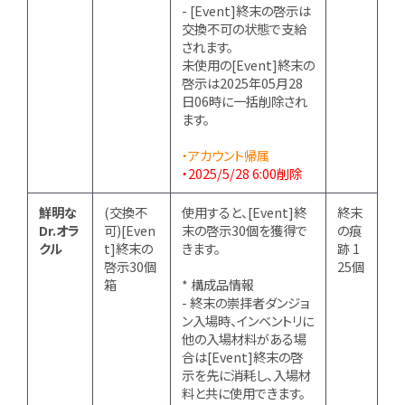
- [Event]終末の啓示は
交換不可の状態で支給
されます。
未使用の[Event]終末の
啓示は2025年05月28
日06時に一括削除され
ます。
・アカウント帰属
・2025/5/28 6:00削除
鮮明な
(交換不
使用すると、[Event]終
終末
Dr.オラ
可)[Even
末の啓示30個を獲得で
の痕
クル
t]終末の
きます。
跡 1
啓示30個
25個
箱
* 構成品情報
- 終末の崇拝者ダンジョ
ン入場時、インベントリに
他の入場材料がある場
合は[Event]終末の啓
示を先に消耗し、入場材
料と共に使用できます。