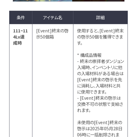
条件
アイテム名
詳細
111~11
[Event]終末の啓
使用すると、[Event]終末
4Lv達
示50個箱
の啓示50個を獲得できま
成時
す。
* 構成品情報
- 終末の崇拝者ダンジョン
入場時、インベントリに他
の入場材料がある場合は
[Event]終末の啓示を先
に消耗し、入場材料と共
に使用できます。
- [Event]終末の啓示は
交換不可の状態で支給さ
れます。
未使用の[Event]終末の
啓示は2025年05月28日
06時に一括削除されま