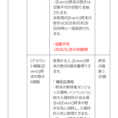
- [Event]終末の啓示は
交換不可の状態で支給
されます。
未使用の[Event]終末の
啓示は2025年05月28
日06時に一括削除され
ます。
・交換不可
・2025/5/28 6:00削除
(アカウン
使用すると、[Event]終
終末
ト帰属)[E
末の啓示6個を獲得でき
の痕
vent]終
ます。
跡 1
末の啓示
25個
6個箱
* 構成品情報
- 終末の崇拝者ダンジョ
ン入場時、インベントリに
他の入場材料がある場
合は[Event]終末の啓
示を先に消耗し、入場材
料と共に使用できます。