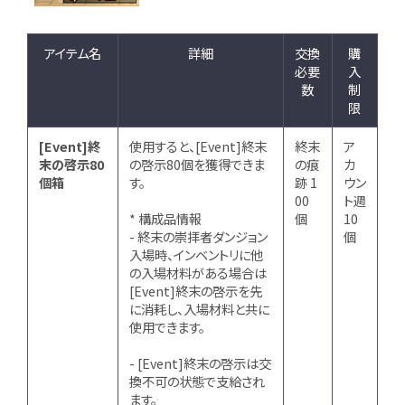
アイテム名
詳細
交換
購
必要
入
数
制
限
[Event]終
使用すると、[Event]終末
終末
ア
末の啓示80
の啓示80個を獲得できま
の痕
カ
個箱
す。
跡 1
ウン
00
ト週
* 構成品情報
個
10
- 終末の崇拝者ダンジョン
個
入場時、インベントリに他
の入場材料がある場合は
[Event]終末の啓示を先
に消耗し、入場材料と共に
使用できます。
- [Event]終末の啓示は交
換不可の状態で支給され
ます。