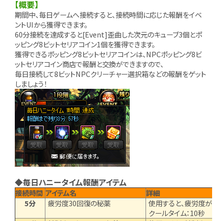
【概要】
期間中、毎日ゲームへ接続すると、接続時間に応じた報酬をイベ
ントUIから獲得できます。
60分接続を達成すると[Event]歪曲した次元のキューブ3個とポ
ッピング8ビットセリアコイン1個を獲得できます。
獲得できるポッピング8ビットセリアコインは、NPCポッピング8ビ
ットセリアコイン商店で報酬と交換ができますので、
毎日接続して8ビットNPCクリーチャー選択箱などの報酬をゲット
しましょう！
◆毎日ハニータイム報酬アイテム
接続時間
アイテム名
詳細
5分
疲労度30回復の秘薬
使用すると、疲労度が30
クールタイム：10秒 1