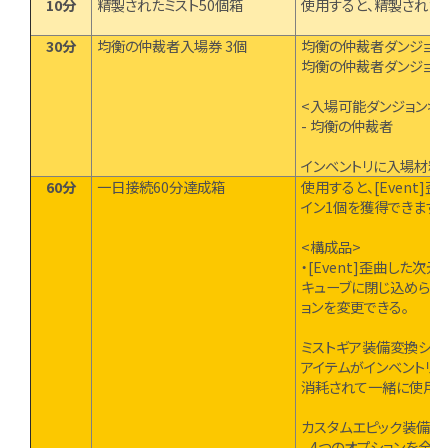
10分
精製されたミスト50個箱
使用すると、精製されたミ
30分
均衡の仲裁者入場券 3個
均衡の仲裁者ダンジョン
均衡の仲裁者ダンジョン
<入場可能ダンジョン>
- 均衡の仲裁者
インベントリに入場材料
60分
一日接続60分達成箱
使用すると、[Event]
イン1個を獲得できます。
<構成品>
・[Event]歪曲した次
キューブに閉じ込められ
ョンを変更できる。
ミストギア装備変換シス
アイテムがインベントリ
消耗されて一緒に使用で
カスタムエピック装備に
- 4つのオプションを全