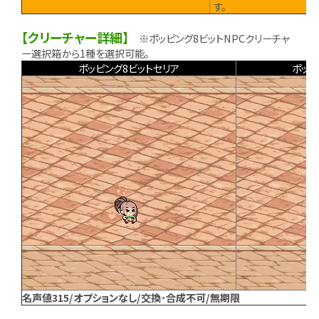
す。
【クリーチャー詳細】
※ポッピング8ビットNPCクリーチャ
ー選択箱から1種を選択可能。
ポッピング8ビットセリア
ポッピ
名声値315/オプションなし/交換･合成不可/無期限