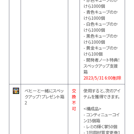
けら1000個
- 青色キューブのか
けら1000個
- 白色キューブのか
けら1000個
- 黒色キューブのか
けら1000個
- 黄金キューブのか
けら100個
- 開発者ノート特典！
スペックアップ支援
箱
2023/5/31 6:00削除
ベヒーと一緒にスペッ
交
使用すると、次のアイ
クアップ！プレゼント箱
換
テムを獲得できます。
2
不
可
<構成品>
- コンティニューコイ
ン15個箱
- レミの輝く掌50個
- 1回用材質変更券1