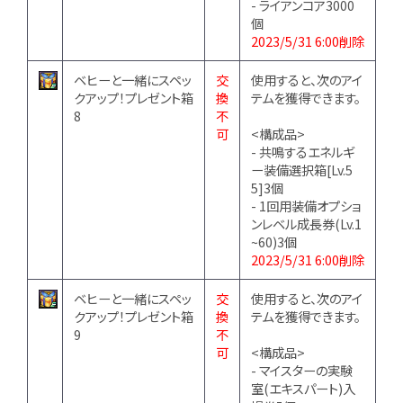
- ライアンコア3000
個
2023/5/31 6:00削除
ベヒーと一緒にスペッ
交
使用すると、次のアイ
クアップ！プレゼント箱
換
テムを獲得できます。
8
不
可
<構成品>
- 共鳴するエネルギ
ー装備選択箱[Lv.5
5]3個
- 1回用装備オプショ
ンレベル成長券(Lv.1
~60)3個
2023/5/31 6:00削除
ベヒーと一緒にスペッ
交
使用すると、次のアイ
クアップ！プレゼント箱
換
テムを獲得できます。
9
不
可
<構成品>
- マイスターの実験
室(エキスパート)入