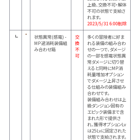
上級、交換不可・解体
不可の状態で支給さ
れます。
2023/5/31 6:00削除
┗
状態異常(感電) -
交
多くの冒険者に好ま
MP過消耗装備組
換
れる装備の組み合わ
み合わせ箱
不
せの一つで、ダメージ
可
の一部を感電状態異
常ダメージに切り替
えると同時にMP消
耗量増加オプション
でダメージ上昇させ
る仕組みの装備組み
合わせです。
装備組み合わせは上
級ダンジョン固有の
エピック装備まで含
まれた形で提供さ
れ、獲得オプションLv
は25Lvに固定された
状態で支給されます。