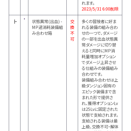
れます。
2023/5/31 6:00削除
┣
状態異常(出血) -
交
多くの冒険者に好ま
MP過消耗装備組
換
れる装備の組み合わ
み合わせ箱
不
せの一つで、ダメージ
可
の一部を出血状態異
常ダメージに切り替
えると同時にMP消
耗量増加オプション
でダメージ上昇させ
る仕組みの装備組み
合わせです。
装備組み合わせは上
級ダンジョン固有の
エピック装備まで含
まれた形で提供さ
れ、獲得オプションLv
は25Lvに固定された
状態で支給されます。
支給される装備は最
上級、交換不可・解体