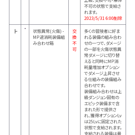
不可の状態で支給さ
れます。
2023/5/31 6:00削除
┣
状態異常(火傷) -
交
多くの冒険者に好ま
MP過消耗装備組
換
れる装備の組み合わ
み合わせ箱
不
せの一つで、ダメージ
可
の一部を火傷状態異
常ダメージに切り替
えると同時にMP消
耗量増加オプション
でダメージ上昇させ
る仕組みの装備組み
合わせです。
装備組み合わせは上
級ダンジョン固有の
エピック装備まで含
まれた形で提供さ
れ、獲得オプションLv
は25Lvに固定された
状態で支給されます。
支給される装備は最