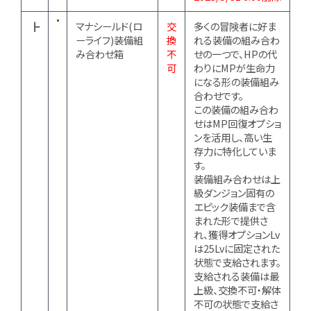
┣
マナシールド(ロ
交
多くの冒険者に好ま
ーライフ)装備組
換
れる装備の組み合わ
み合わせ箱
不
せの一つで、HPの代
可
わりにMPが生命力
になる形の装備組み
合わせです。
この装備の組み合わ
せはMP回復オプショ
ンを活用し、高い生
存力に特化していま
す。
装備組み合わせは上
級ダンジョン固有の
エピック装備まで含
まれた形で提供さ
れ、獲得オプションLv
は25Lvに固定された
状態で支給されます。
支給される装備は最
上級、交換不可・解体
不可の状態で支給さ