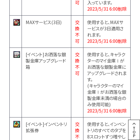
可
入っています。
2023/5/31 6:00削除
MAXサービス(3日)
交
使用すると、MAXサ
換
ービスが3日適用さ
不
れます。
可
2023/5/31 6:00削除
[イベント]お洒落な銀
交
使用すると、キャラク
製金庫アップグレード
換
ターのマイ金庫Ⅰが
箱
不
お洒落な銀製金庫に
可
アップグレードされま
す。
(キャラクターのマイ
金庫Ⅰがお洒落な銀
製金庫未満の場合の
み使用可能)
2023/5/31 6:00削除
[イベント]インベントリ
交
使用すると、インベン
拡張券
換
トリのすべてのタブを
不
8スロットずつ増やし