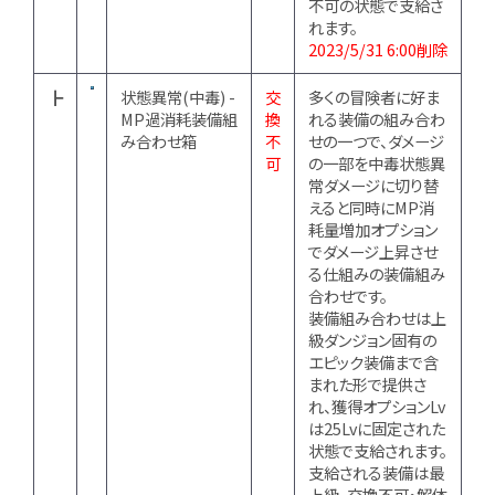
不可の状態で支給さ
れます。
2023/5/31 6:00削除
┣
状態異常(中毒) -
交
多くの冒険者に好ま
MP過消耗装備組
換
れる装備の組み合わ
み合わせ箱
不
せの一つで、ダメージ
可
の一部を中毒状態異
常ダメージに切り替
えると同時にMP消
耗量増加オプション
でダメージ上昇させ
る仕組みの装備組み
合わせです。
装備組み合わせは上
級ダンジョン固有の
エピック装備まで含
まれた形で提供さ
れ、獲得オプションLv
は25Lvに固定された
状態で支給されます。
支給される装備は最
上級、交換不可・解体