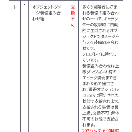
┣
オブジェクトダメ
交
多くの冒険者に好ま
ージ装備組み合
換
れる装備の組み合わ
わせ箱
不
せの一つで、キャラク
可
ターの攻撃時に自動
的に生成されるオブ
ジェクトでダメージを
与える装備組み合わ
せです。
ソロプレイに特化し
ています。
装備組み合わせは上
級ダンジョン固有の
エピック装備まで含
まれた形で提供さ
れ、獲得オプションLv
は25Lvに固定された
状態で支給されます。
支給される装備は最
上級、交換不可・解体
不可の状態で支給さ
れます。
2023/5/31 6:00削除