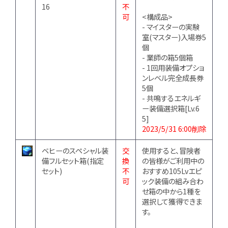
16
不
可
<構成品>
- マイスターの実験
室(マスター)入場券5
個
- 業師の箱5個箱
- 1回用装備オプショ
ンレベル完全成長券
5個
- 共鳴するエネルギ
ー装備選択箱[Lv.6
5]
2023/5/31 6:00削除
ベヒーのスペシャル装
交
使用すると、冒険者
備フルセット箱(指定
換
の皆様がご利用中の
セット)
不
おすすめ105Lvエピ
可
ック装備の組み合わ
せ箱の中から1種を
選択して獲得できま
す。