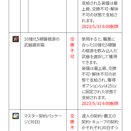
支給される装備は最
上級、交換不可・解体
不可の状態で支給さ
れます。
2023/5/31 6:00削除
10強化5精錬根源の
交
使用すると、職業に
武器選択箱
換
合った10強化5精錬
不
の根源を飲み込んだ
可
武器を選択して獲得
できます。
装備は最上級、交換
不可・解体不可の状
態で支給され、獲得
オプションLvは25Lv
に固定された状態で
支給されます。
2023/5/31 6:00削除
マスター契約パッケー
交
達人の契約・覇王の
ジ(30日)
換
契約・キューブの契約
不
がそれぞれ30日ずつ