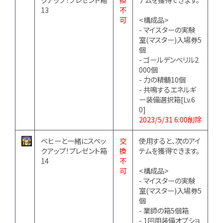
13
不
可
<構成品>
- マイスターの実験
室(マスター)入場券5
個
- ゴールデンベリル2
000個
- 力の精髄10個
- 共鳴するエネルギ
ー装備選択箱[Lv.6
0]
2023/5/31 6:00削除
ベヒーと一緒にスペッ
交
使用すると、次のアイ
クアップ！プレゼント箱
換
テムを獲得できます。
14
不
可
<構成品>
- マイスターの実験
室(マスター)入場券5
個
- 業師の箱5個箱
- 1回用装備オプショ