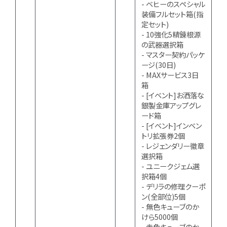
- ベヒーのスペシャル
装備フルセット箱(指
定セット)
- 10強化5精錬根源
の武器選択箱
- マスター契約パッケ
ージ(30日)
- MAXサービス3日
箱
- [イベント]お洒落な
銀製金庫アップグレ
ード箱
- [イベント]インベン
トリ拡張券2個
- レジェンダリー徽章
選択箱
- ユニークジェム選
択箱4個
- デリラの修理クーポ
ン(全部位)5個
- 無色キューブのか
けら5000個
- 赤色キューブのか