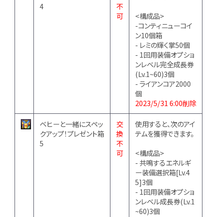
4
不
可
<構成品>
-コンティニューコイ
ン10個箱
- レミの輝く掌50個
- 1回用装備オプショ
ンレベル完全成長券
(Lv.1~60)3個
- ライアンコア2000
個
2023/5/31 6:00削除
ベヒーと一緒にスペッ
交
使用すると、次のアイ
クアップ！プレゼント箱
換
テムを獲得できます。
5
不
可
<構成品>
- 共鳴するエネルギ
ー装備選択箱[Lv.4
5]3個
- 1回用装備オプショ
ンレベル成長券(Lv.1
~60)3個