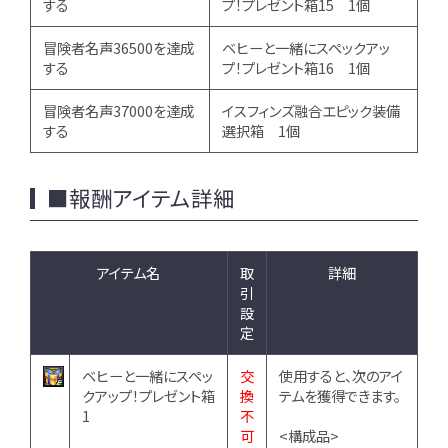
する
プ！プレゼント箱15 1個
冒険者名声36500を達成
ベヒーと一緒にスペックアッ
する
プ！プレゼント箱16 1個
冒険者名声37000を達成
イスフィンズ融合エピック装備
する
選択箱 1個
■報酬アイテム詳細
アイテム名
取
詳細
引
設
定
ベヒーと一緒にスペッ
交
使用すると、次のアイ
クアップ！プレゼント箱
換
テムを獲得できます。
1
不
可
<構成品>