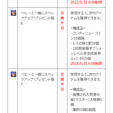
2023/5/31 6:00削除
ベヒーと一緒にスペッ
交
使用すると、次のアイ
クアップ！プレゼント箱
換
テムを獲得できます。
6
不
可
<構成品>
- コンティニューコイ
ン10個箱
- レミの輝く掌50個
- 1回用装備オプショ
ンレベル完全成長券
(Lv.1~60)5個
2023/5/31 6:00削除
ベヒーと一緒にスペッ
交
使用すると、次のアイ
クアップ！プレゼント箱
換
テムを獲得できます。
7
不
可
<構成品>
- 破壊された死者の
城(マスター)入場券5
個
- 業師の箱5個箱