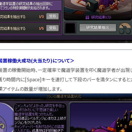
装置稼働大成功(大当たり)について＞
置の稼働開始時、一定確率で魔道学装置を叩く魔道学者が出現し
時間内に[Space]キーを連打して下段のバーを満タンにすると大
アイテムの数量が増加します。