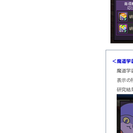
＜魔道学
魔道学装
表示の残り
研究結果