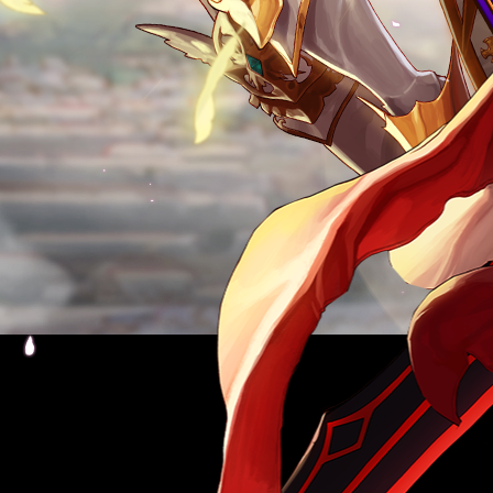
す
。
メー